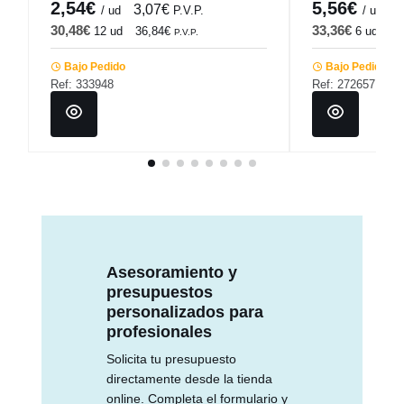
2,54€
5,56€
3,07€
6
/ ud
P.V.P.
/ ud
30,48€
33,36€
12 ud
36,84€
6 ud
40
P.V.P.
Bajo Pedido
Bajo Pedido
Ref: 333948
Ref: 272657
Asesoramiento y
presupuestos
personalizados para
profesionales
Solicita tu presupuesto
directamente desde la tienda
online. Completa el formulario y