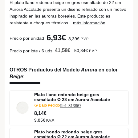
El plato llano redondo beige en gres esmaltado de 22 cm
Aurora Accolade presenta un diseño refinado con un motivo
inspirado en las auroras boreales. Este producto es
resistente a choques térmicos...
más información
6,93€
Precio por unidad
8,39€
P.V.P.
41,58€
50,34€
Precio por lote / 6 uds
P.V.P.
OTROS Productos del Modelo
Aurora
en color
Beige
:
Plato llano redondo beige gres
esmaltado Ø 28 cm Aurora Accolade
Bajo Pedido
Ref: 313667
8,14€
9,85€
P.V.P.
Plato hondo redondo beige gres
esmaltado Ø 22 cm Aurora Accolade