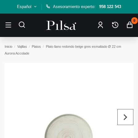
Español
Asesoramiento experto:
958 122 543
0
Inicio
Vajillas
Platos
Plato llano redondo beige gres esmaltado Ø 22 cm
Aurora Accolade