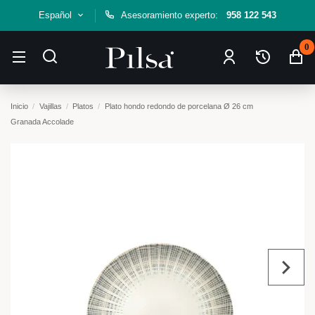
Español
Asesoramiento experto:
958 122 543
0
Inicio
Vajillas
Platos
Plato hondo redondo de porcelana Ø 26 cm
Granada Accolade