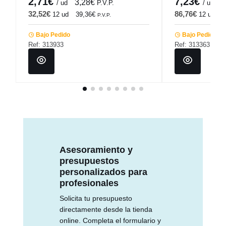
2,71€
7,23€
3,28€
8
/ ud
P.V.P.
/ ud
32,52€
86,76€
12 ud
39,36€
12 ud
1
P.V.P.
Bajo Pedido
Bajo Pedido
Ref: 313933
Ref: 313363
Asesoramiento y
presupuestos
personalizados para
profesionales
Solicita tu presupuesto
directamente desde la tienda
online. Completa el formulario y