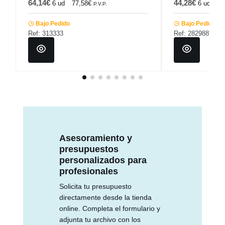
64,14€
44,28€
6 ud
77,58€
6 ud
53
P.V.P.
Bajo Pedido
Bajo Pedido
Ref: 313333
Ref: 282988
Asesoramiento y
presupuestos
personalizados para
profesionales
Solicita tu presupuesto
directamente desde la tienda
online. Completa el formulario y
adjunta tu archivo con los