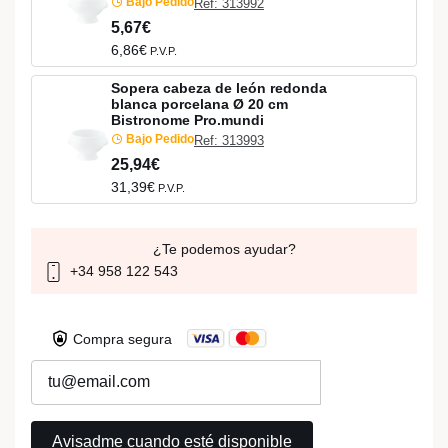
Bajo Pedido
Ref: 313992
5,67€
6,86€
P.V.P.
Sopera cabeza de león redonda
blanca porcelana Ø 20 cm
Bistronome Pro.mundi
Bajo Pedido
Ref: 313993
25,94€
31,39€
P.V.P.
¿Te podemos ayudar?
+34 958 122 543
Compra segura