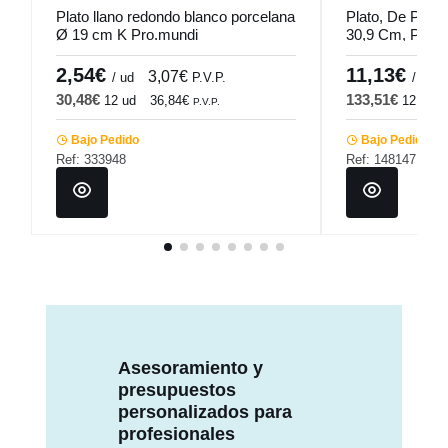
Plato llano redondo blanco porcelana
Plato, De Pasta
Ø 19 cm K Pro.mundi
30,9 Cm, Profile
2,54€
11,13€
3,07€
/ ud
P.V.P.
/ ud
30,48€
133,51€
12 ud
36,84€
12 ud
P.V.P.
Bajo Pedido
Bajo Pedido
Ref: 333948
Ref: 148147
Asesoramiento y
presupuestos
personalizados para
profesionales