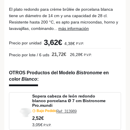
El plato redondo para crème brûlée de porcelana blanca
tiene un diámetro de 14 cm y una capacidad de 28 cl.
Resistente hasta 200 °C, es apto para microondas, horno y
lavavajillas, combinando...
más información
3,62€
Precio por unidad
4,38€
P.V.P.
21,72€
26,28€
Precio por lote / 6 uds
P.V.P.
OTROS Productos del Modelo
Bistronome
en
color
Blanco
:
Sopera cabeza de león redondo
blanco porcelana Ø 7 cm Bistronome
Pro.mundi
Bajo Pedido
Ref: 313989
2,52€
3,05€
P.V.P.