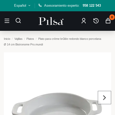
Español
Asesoramiento experto:
958 122 543
0
Inicio
Vajillas
Platos
Plato para crème brûlée redondo blanco porcelana
Ø 14 cm Bistronome Pro.mundi