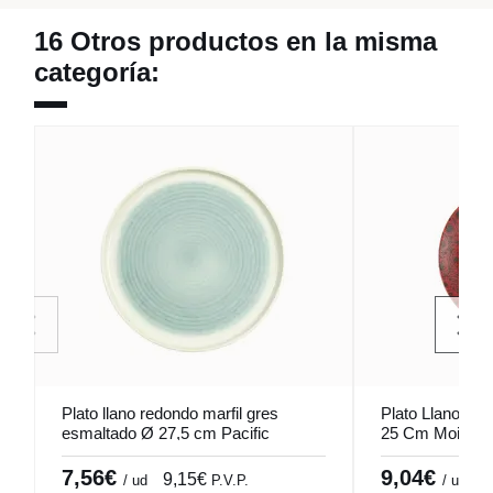
16 Otros productos en la misma
categoría:
Plato llano redondo marfil gres
Plato Llano Re
esmaltado Ø 27,5 cm Pacific
25 Cm Moire Po
Pro.mundi
7,56€
9,04€
9,15€
1
/ ud
P.V.P.
/ ud