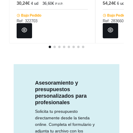
30,24€
54,24€
4 ud
36,60€
6 ud
65
P.V.P.
Bajo Pedido
Bajo Pedido
Ref: 322703
Ref: 283660
Asesoramiento y
presupuestos
personalizados para
profesionales
Solicita tu presupuesto
directamente desde la tienda
online. Completa el formulario y
adjunta tu archivo con los