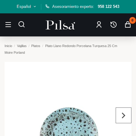
Español
Asesoramiento experto:
958 122 543
0
Inicio
Vajillas
Platos
Plato Llano Redondo Porcelana Turquesa 25 Cm
Moire Porland