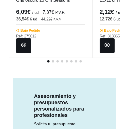
Gris oscuro 20 Cm Seasons
19x11 cm Folia
Porland
6,09€
2,12€
7,37€
2
/ ud
P.V.P.
/ ud
36,54€
12,72€
6 ud
44,22€
6 ud
15
P.V.P.
Bajo Pedido
Bajo Pedido
Ref: 275012
Ref: 313365
Asesoramiento y
presupuestos
personalizados para
profesionales
Solicita tu presupuesto