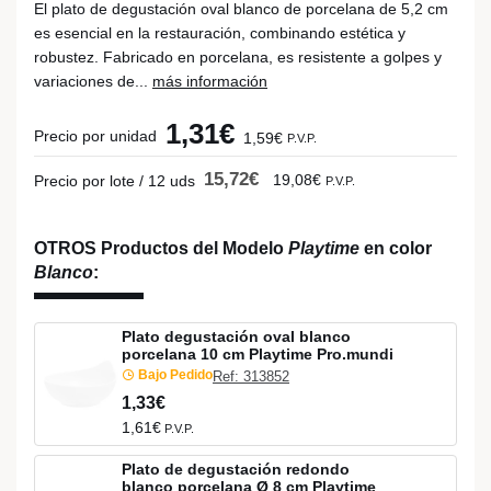
El plato de degustación oval blanco de porcelana de 5,2 cm
es esencial en la restauración, combinando estética y
robustez. Fabricado en porcelana, es resistente a golpes y
variaciones de...
más información
1,31€
Precio por unidad
1,59€
P.V.P.
15,72€
19,08€
Precio por lote / 12 uds
P.V.P.
OTROS Productos del Modelo
Playtime
en color
Blanco
:
Plato degustación oval blanco
porcelana 10 cm Playtime Pro.mundi
Bajo Pedido
Ref: 313852
1,33€
1,61€
P.V.P.
Plato de degustación redondo
blanco porcelana Ø 8 cm Playtime