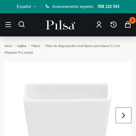
Español
Asesoramiento experto:
958 122 543
0
Inicio
Vajillas
Platos
Plato de degustación oval blanco porcelana 5,2 cm
Playtime Pro.mundi