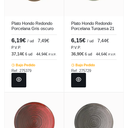
Plato Hondo Redondo
Plato Hondo Redondo
Porcelana Gris oscuro
Porcelana Turquesa 21
21 Cm Seasons
Cm Seasons Porland
Porland
6,19€
6,15€
7,49€
7,44€
/ ud
/ ud
P.V.P.
P.V.P.
37,14€
36,90€
6 ud
44,94€
6 ud
44,64€
P.V.P.
P.V.P.
Bajo Pedido
Bajo Pedido
Ref: 275379
Ref: 275729