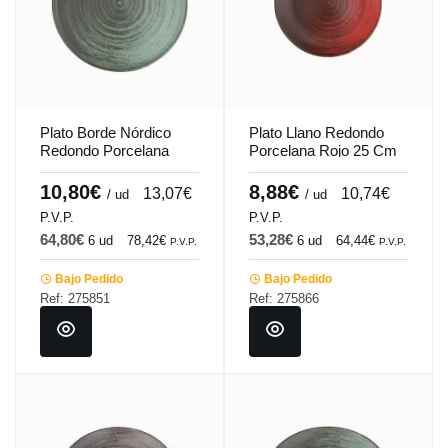
Plato Borde Nórdico
Plato Llano Redondo
Redondo Porcelana
Porcelana Rojo 25 Cm
Verde 30 Cm Lykke
Lykke Porland
Porland
10,80€
8,88€
13,07€
10,74€
/ ud
/ ud
P.V.P.
P.V.P.
64,80€
53,28€
6 ud
78,42€
6 ud
64,44€
P.V.P.
P.V.P.
Bajo Pedido
Bajo Pedido
Ref: 275851
Ref: 275866