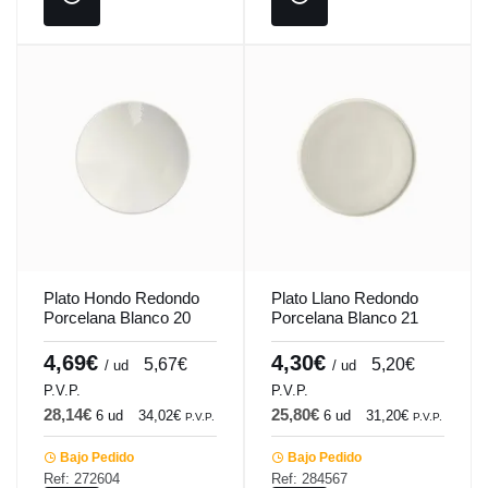
Plato Hondo Redondo
Plato Llano Redondo
Porcelana Blanco 20
Porcelana Blanco 21
Cm Ilussion Porland
Cm Anillo Porland
4,69€
4,30€
5,67€
5,20€
/ ud
/ ud
P.V.P.
P.V.P.
28,14€
25,80€
6 ud
34,02€
6 ud
31,20€
P.V.P.
P.V.P.
Bajo Pedido
Bajo Pedido
Ref: 272604
Ref: 284567