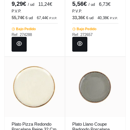
9,29€
5,56€
11,24€
6,73€
/ ud
/ ud
P.V.P.
P.V.P.
55,74€
33,36€
6 ud
67,44€
6 ud
40,38€
P.V.P.
P.V.P.
Bajo Pedido
Bajo Pedido
Ref: 274288
Ref: 272657
Plato Pizza Redondo
Plato Llano Coupe
Porcelana Beige 32 Cm
Redondo Porcelana