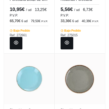
Seasons Beige Porland
Gris oscuro 20 Cm
Seasons Porland
10,95€
5,56€
13,25€
6,73€
/ ud
/ ud
P.V.P.
P.V.P.
65,70€
33,36€
6 ud
79,50€
6 ud
40,38€
P.V.P.
P.V.P.
Bajo Pedido
Bajo Pedido
Ref: 272661
Ref: 275015