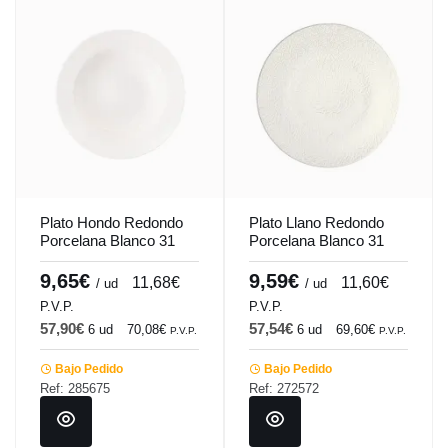
Plato Hondo Redondo
Plato Llano Redondo
Porcelana Blanco 31
Porcelana Blanco 31
Cm Soley Porland
Cm Ilussion Porland
9,65€
9,59€
11,68€
11,60€
/ ud
/ ud
P.V.P.
P.V.P.
57,90€
57,54€
6 ud
70,08€
6 ud
69,60€
P.V.P.
P.V.P.
Bajo Pedido
Bajo Pedido
Ref: 285675
Ref: 272572