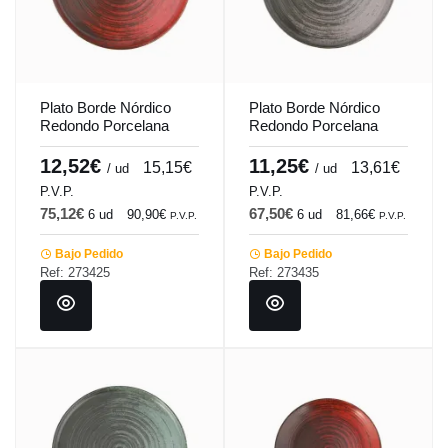
Plato Borde Nórdico
Plato Borde Nórdico
Redondo Porcelana
Redondo Porcelana
Rojo 30 Cm Lykke
Gris 30 Cm Lykke
Porland
Porland
12,52€
11,25€
15,15€
13,61€
/ ud
/ ud
P.V.P.
P.V.P.
75,12€
67,50€
6 ud
90,90€
6 ud
81,66€
P.V.P.
P.V.P.
Bajo Pedido
Bajo Pedido
Ref: 273425
Ref: 273435