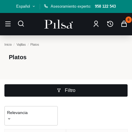
Español
Asesoramiento experto:
958 122 543
0
Inicio
Vajillas
Platos
Platos
Filtro
Relevancia