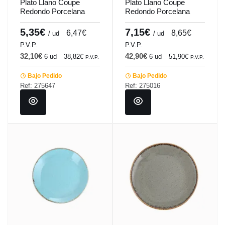
Plato Llano Coupe
Plato Llano Coupe
Redondo Porcelana
Redondo Porcelana
Turquesa 20 Cm
Gris oscuro 24 Cm
Seasons Porland
Seasons Porland
5,35€
7,15€
6,47€
8,65€
/ ud
/ ud
P.V.P.
P.V.P.
32,10€
42,90€
6 ud
38,82€
6 ud
51,90€
P.V.P.
P.V.P.
Bajo Pedido
Bajo Pedido
Ref: 275647
Ref: 275016