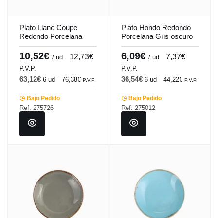
Plato Llano Coupe
Plato Hondo Redondo
Redondo Porcelana
Porcelana Gris oscuro
Turquesa 28 Cm
20 Cm Seasons
Seasons Porland
Porland
10,52€
6,09€
12,73€
7,37€
/ ud
/ ud
P.V.P.
P.V.P.
63,12€
36,54€
6 ud
76,38€
6 ud
44,22€
P.V.P.
P.V.P.
Bajo Pedido
Bajo Pedido
Ref: 275726
Ref: 275012