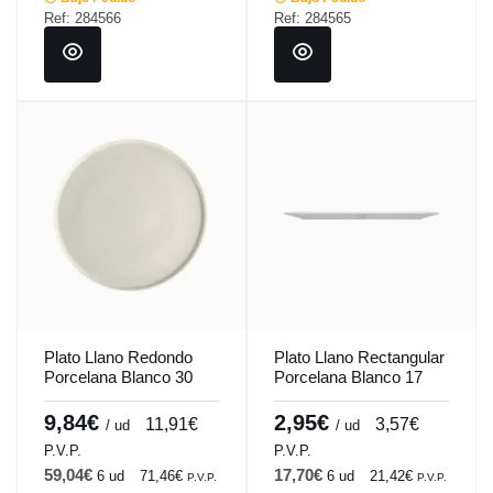
Ref: 284566
Ref: 284565
Plato Llano Redondo
Plato Llano Rectangular
Porcelana Blanco 30
Porcelana Blanco 17
Cm Anillo Porland
Cm Bach Porland
9,84€
2,95€
11,91€
3,57€
/ ud
/ ud
P.V.P.
P.V.P.
59,04€
17,70€
6 ud
71,46€
6 ud
21,42€
P.V.P.
P.V.P.