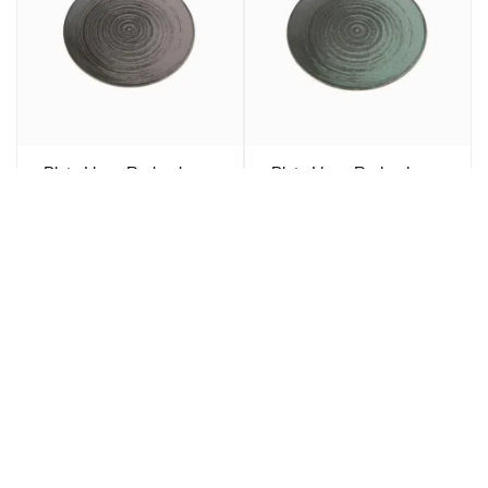
Plato Llano Redondo
Plato Llano Redondo
Porcelana Gris 25 Cm
Porcelana Verde 25 Cm
Lykke Porland
Lykke Porland
7,97€
7,69€
9,64€
9,30€
/ ud
/ ud
P.V.P.
P.V.P.
47,82€
46,14€
6 ud
57,84€
6 ud
55,80€
P.V.P.
P.V.P.
Bajo Pedido
Bajo Pedido
Ref: 275860
Ref: 275849