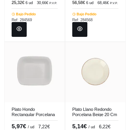
25,32€
56,58€
6 ud
30,66€
6 ud
68,46€
P.V.P.
P.V.P.
Bajo Pedido
Bajo Pedido
Ref: 284569
Ref: 284568
Plato Hondo
Plato Llano Redondo
Rectangular Porcelana
Porcelana Beige 20 Cm
Blanco 21 X 18 Cm
Seasons Beige Porland
Bach Porland
5,97€
5,14€
7,22€
6,22€
/ ud
/ ud