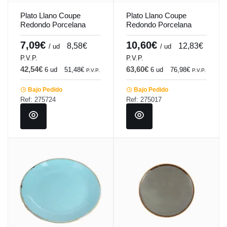
Plato Llano Coupe
Plato Llano Coupe
Redondo Porcelana
Redondo Porcelana
Turquesa 24 Cm
Gris oscuro 28 Cm
Seasons Porland
Seasons Porland
7,09€
10,60€
8,58€
12,83€
/ ud
/ ud
P.V.P.
P.V.P.
42,54€
63,60€
6 ud
51,48€
6 ud
76,98€
P.V.P.
P.V.P.
Bajo Pedido
Bajo Pedido
Ref: 275724
Ref: 275017