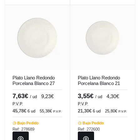
Plato Llano Redondo
Plato Llano Redondo
Porcelana Blanco 27
Porcelana Blanco 21
Cm Ilussion Porland
Cm Ilussion Porland
7,63€
3,55€
9,23€
4,30€
/ ud
/ ud
P.V.P.
P.V.P.
45,78€
21,30€
6 ud
55,38€
6 ud
25,80€
P.V.P.
P.V.P.
Bajo Pedido
Bajo Pedido
Ref: 278689
Ref: 272600