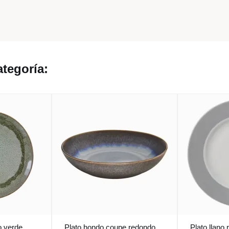
tegoría:
o verde
Plato hondo coupe redondo
Plato llano