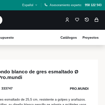
Español
Asesoramiento experto:
958 122 543
esupuesto
Catálogos
Proyectos
ondo blanco de gres esmaltado Ø
Pro.mundi
333747
PRO.MUNDI
es esmaltado de 25,5 cm, resistente a golpes y arañazos.
jillas, su diseño blanco sencillo se adapta a múltiples usos