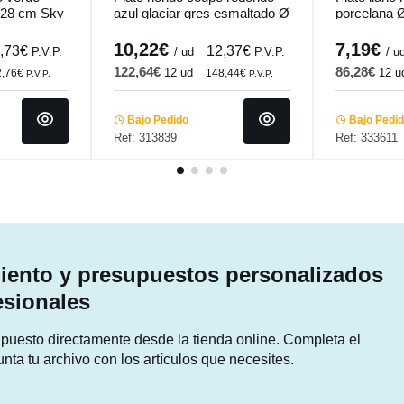
 28 cm Sky
azul glaciar gres esmaltado Ø
porcelana
22 cm Snow Pro.mundi
Color Pro.
10,22€
7,19€
,73€
12,37€
P.V.P.
/ ud
P.V.P.
/ u
122,64€
86,28€
12 ud
12 u
2,76€
148,44€
P.V.P.
P.V.P.
Bajo Pedido
Bajo Pedi
Ref: 313839
Ref: 333611
ento y presupuestos personalizados
esionales
supuesto directamente desde la tienda online. Completa el
unta tu archivo con los artículos que necesites.