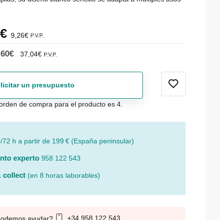
5€
9,26€
P.V.P.
,60€
37,04€
P.V.P.
licitar un presupuesto
orden de compra para el producto es 4.
/72 h a partir de 199 € (España peninsular)
nto experto
958 122 543
 collect
(en 8 horas laborables)
+34 958 122 543
podemos ayudar?