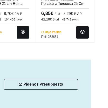
 Ø 21 cm Roma
Porcelana Turquesa 25 Cm
porc
mundi
Moire Porland
cm E
6,85€
15
8,70€
8,29€
d
P.V.P.
/ ud
P.V.P.
41,10€
60,
d
6 ud
104,40€
49,74€
P.V.P.
P.V.P.
do
Bajo Pedido
Ba
Ref: 283661
Ref:
Pídenos Presupuesto