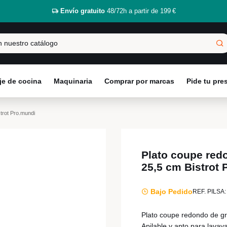
Envío gratuito
48/72h a partir de 199 €
e de cocina
Maquinaria
Comprar por marcas
Pide tu pr
trot Pro.mundi
Plato coupe red
25,5 cm Bistrot 
Bajo Pedido
REF. PILSA:
Plato coupe redondo de gr
Apilable y apto para lavava