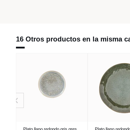
16 Otros productos en la misma ca
Plato llano redondo gris gres
Plato llano redond