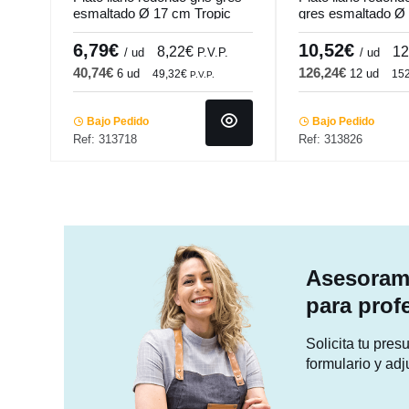
esmaltado Ø 17 cm Tropic
gres esmaltado Ø
Accolade
Pro.mundi
6,79€
10,52€
8,22€
12
/ ud
P.V.P.
/ ud
40,74€
126,24€
6 ud
12 ud
49,32€
15
P.V.P.
Bajo Pedido
Bajo Pedido
Ref: 313718
Ref: 313826
Asesorami
para prof
Solicita tu pre
formulario y adj