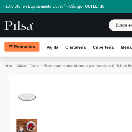
-10% Dto. en Equipamiento Outlet 🏷️
Código: OUTLET10
Productos
Vajilla
Cristalería
Cubertería
Menaj
Inicio
Vajillas
Platos
Plato coupe redondo blanco de gres esmaltado Ø 25,5 cm Bis