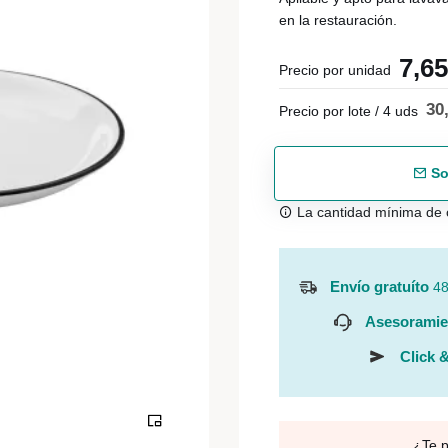
en la restauración.
7,6
Precio por unidad
30
Precio por lote / 4 uds
So
La cantidad mínima de 
Envío gratuíto
48
Asesoramie
Click &
¿Te 