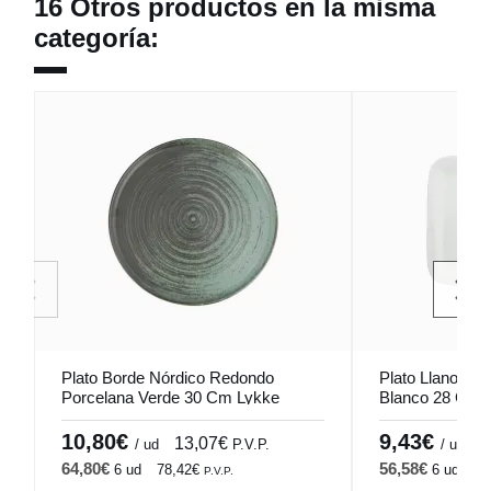
16 Otros productos en la misma
categoría:
Plato Borde Nórdico Redondo
Plato Llano Rec
Porcelana Verde 30 Cm Lykke
Blanco 28 Cm 
Porland
10,80€
9,43€
13,07€
1
/ ud
P.V.P.
/ ud
64,80€
56,58€
6 ud
78,42€
6 ud
68
P.V.P.