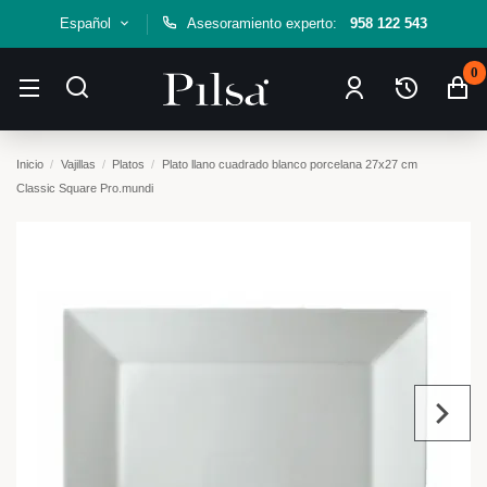
Español
Asesoramiento experto:
958 122 543
0
Inicio
Vajillas
Platos
Plato llano cuadrado blanco porcelana 27x27 cm
Classic Square Pro.mundi