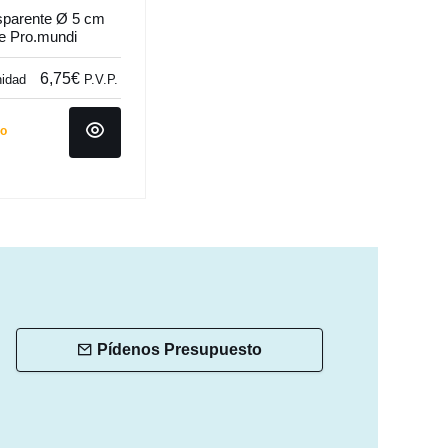
nsparente Ø 5 cm
e Pro.mundi
6,75€
nidad
P.V.P.
do
Pídenos Presupuesto