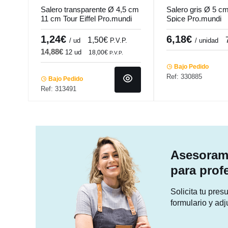
Salero transparente Ø 4,5 cm
Salero gris Ø 5 c
11 cm Tour Eiffel Pro.mundi
Spice Pro.mundi
1,24€
6,18€
1,50€
/ ud
P.V.P.
/ unidad
14,88€
12 ud
18,00€
P.V.P.
Bajo Pedido
Ref: 330885
Bajo Pedido
Ref: 313491
Asesorami
para prof
Solicita tu pre
formulario y adj