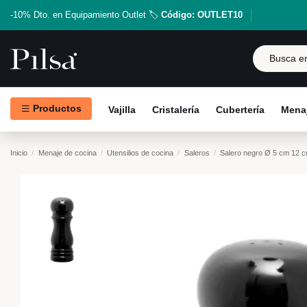
-10% Dto. en Equipamiento Outlet 🏷️
Código: OUTLET10
Productos
Vajilla
Cristalería
Cubertería
Menaj
Inicio
Menaje de cocina
Utensilios de cocina
Saleros
Salero negro Ø 5 cm 12 c