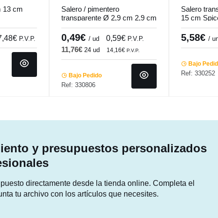
m 13 cm
Salero / pimentero
Salero tra
transparente Ø 2,9 cm 2,9 cm
15 cm Spic
x 5,1 cm Cube Pro.mundi
0,49€
5,58€
7,48€
0,59€
P.V.P.
/ ud
P.V.P.
/ u
11,76€
24 ud
14,16€
P.V.P.
Bajo Pedi
Ref: 330252
Bajo Pedido
Ref: 330806
ento y presupuestos personalizados
esionales
supuesto directamente desde la tienda online. Completa el
unta tu archivo con los artículos que necesites.