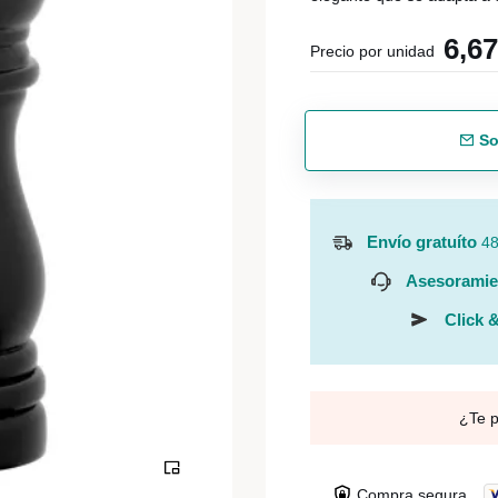
6,6
Precio por unidad
So
Envío gratuíto
48
Asesoramie
Click &
¿Te 
Compra segura