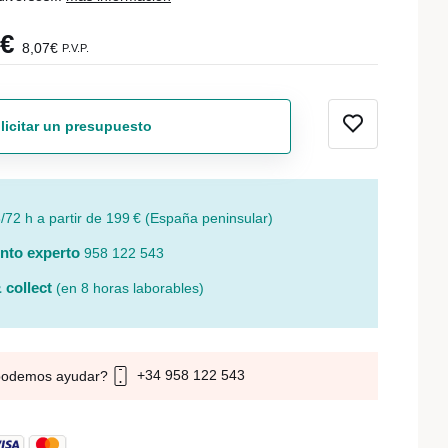
7€
8,07€
P.V.P.
licitar un presupuesto
/72 h a partir de 199 € (España peninsular)
nto experto
958 122 543
 collect
(en 8 horas laborables)
+34 958 122 543
podemos ayudar?