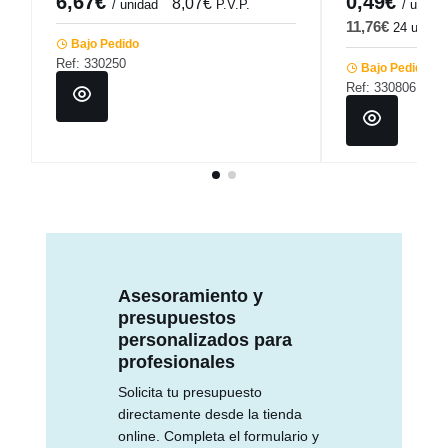
6,67€
0,49€
8,07€
0
/ unidad
P.V.P.
/ ud
11,76€
24 ud
1
Bajo Pedido
Ref: 330250
Bajo Pedido
Ref: 330806
Asesoramiento y
presupuestos
personalizados para
profesionales
Solicita tu presupuesto
directamente desde la tienda
online. Completa el formulario y