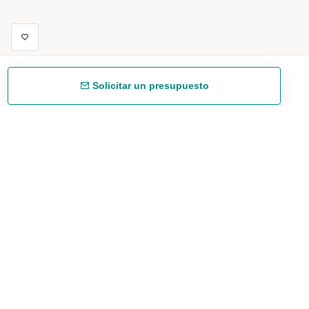
Solicitar un presupuesto
Envío gratuíto
48/72 h a partir de 199 € (España peninsular)