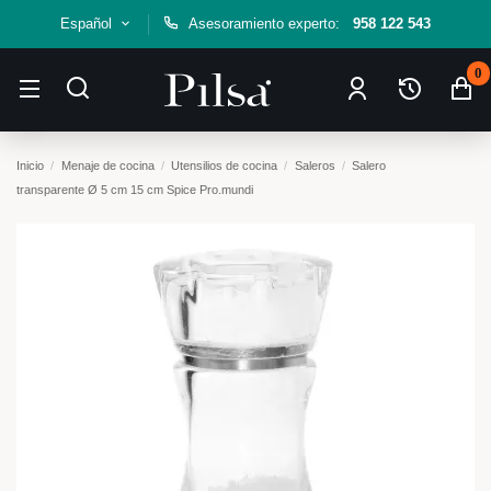
Español
Asesoramiento experto:
958 122 543
0
Inicio
Menaje de cocina
Utensilios de cocina
Saleros
Salero
transparente Ø 5 cm 15 cm Spice Pro.mundi