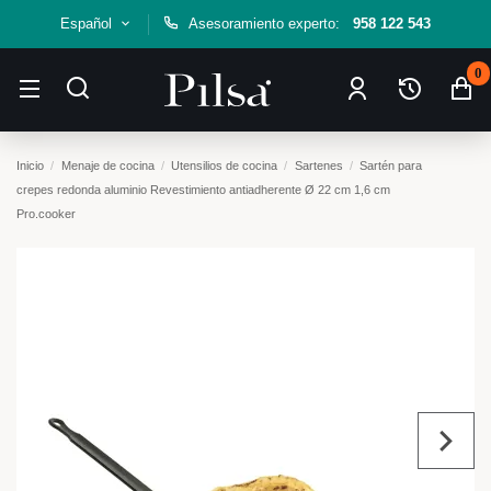
Español
Asesoramiento experto:
958 122 543
0
Inicio
Menaje de cocina
Utensilios de cocina
Sartenes
Sartén para
crepes redonda aluminio Revestimiento antiadherente Ø 22 cm 1,6 cm
Pro.cooker