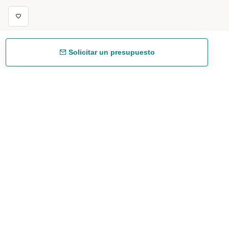
Solicitar un presupuesto
Envío gratuíto
48/72 h a partir de 199 € (España peninsular)
Asesoramiento experto