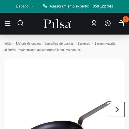
Español
Asesoramiento experto:
958 122 543
0
Inicio
Menaje de cocina
Utensilios de cocina
Sartenes
Sartén ovalada
aluminio Revestimiento antiadherente 5 cm Pro.cooker