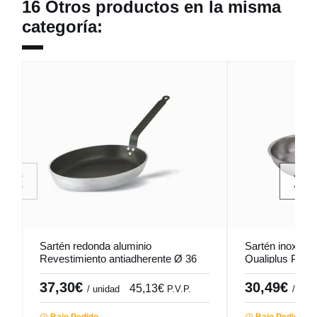
16 Otros productos en la misma
categoría:
Sartén redonda aluminio
Sartén inox Ø 
Revestimiento antiadherente Ø 36
Qualiplus Pro.
cm 5,5 cm Pro.cooker
37,30€
30,49€
45,13€
/ unidad
P.V.P.
/ unid
Bajo Pedido
Bajo Pedido