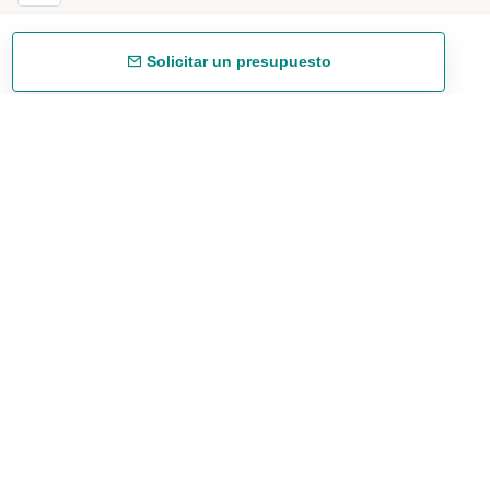
Solicitar un presupuesto
Envío gratuíto
48/72 h a partir de 199 € (España peninsular)
Asesoramiento experto
958 122 543