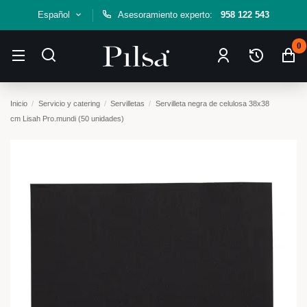
Español
Asesoramiento experto:
958 122 543
0
Inicio
Servicio y catering
Servilletas
Servilleta negra de celulosa 38x38
cm Lisah Pro.mundi (50 unidades)