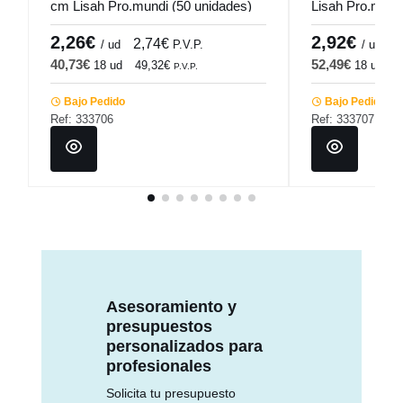
cm Lisah Pro.mundi (50 unidades)
Lisah Pro.mund
2,26€
2,92€
2,74€
3
/ ud
P.V.P.
/ ud
40,73€
52,49€
18 ud
49,32€
18 ud
6
P.V.P.
Bajo Pedido
Bajo Pedido
Ref: 333706
Ref: 333707
Asesoramiento y
presupuestos
personalizados para
profesionales
Solicita tu presupuesto