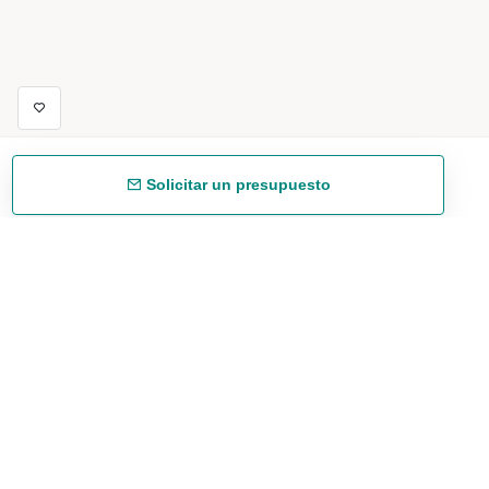
Solicitar un presupuesto
Envío gratuíto
48/72 h a partir de 199 € (España peninsular)