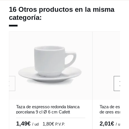
16 Otros productos en la misma
categoría:
Taza de espresso redonda blanca
Taza de espres
porcelana 9 cl Ø 6 cm Cafett
de gres esmalt
Pro.mundi
Bistrot Pro.mun
1,49€
2,01€
1,80€
2
/ ud
P.V.P.
/ ud