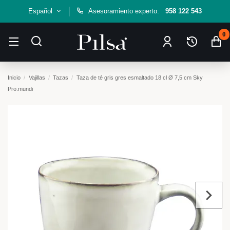
Español
Asesoramiento experto:
958 122 543
0
Inicio
Vajillas
Tazas
Taza de té gris gres esmaltado 18 cl Ø 7,5 cm Sky
Pro.mundi