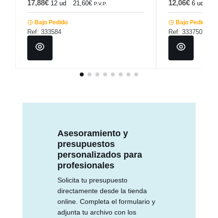
17,88€
12,06€
12 ud
21,60€
6 ud
14
P.V.P.
Bajo Pedido
Bajo Pedido
Ref: 333584
Ref: 333750
Asesoramiento y
presupuestos
personalizados para
profesionales
Solicita tu presupuesto
directamente desde la tienda
online. Completa el formulario y
adjunta tu archivo con los