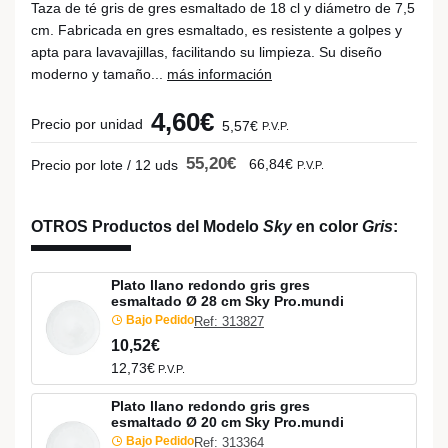
Taza de té gris de gres esmaltado de 18 cl y diámetro de 7,5
cm. Fabricada en gres esmaltado, es resistente a golpes y
apta para lavavajillas, facilitando su limpieza. Su diseño
moderno y tamaño...
más información
4,60€
Precio por unidad
5,57€
P.V.P.
55,20€
66,84€
Precio por lote / 12 uds
P.V.P.
OTROS Productos del Modelo
Sky
en color
Gris
:
Plato llano redondo gris gres
esmaltado Ø 28 cm Sky Pro.mundi
Bajo Pedido
Ref: 313827
10,52€
12,73€
P.V.P.
Plato llano redondo gris gres
esmaltado Ø 20 cm Sky Pro.mundi
Bajo Pedido
Ref: 313364