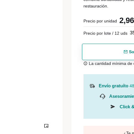
restauración.
2,9
Precio por unidad
3
Precio por lote / 12 uds
So
La cantidad mínima de 
Envío gratuíto
48
Asesoramie
Click &
¿Te 