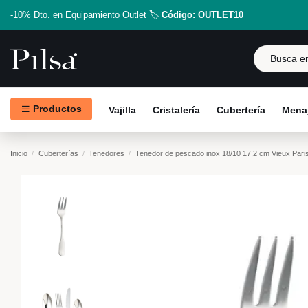
-10% Dto. en Equipamiento Outlet 🏷️
Código: OUTLET10
Productos
Vajilla
Cristalería
Cubertería
Menaj
Inicio
Cuberterías
Tenedores
Tenedor de pescado inox 18/10 17,2 cm Vieux Pari