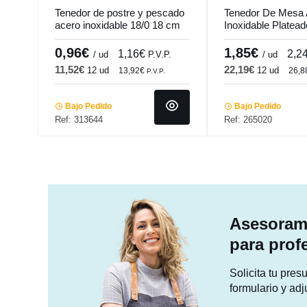
Tenedor de postre y pescado
Tenedor De Mesa 
acero inoxidable 18/0 18 cm
Inoxidable Platea
Odyssee Pro.mundi
Tulip Pro.mundi
0,96€
1,85€
1,16€
2,2
/ ud
P.V.P.
/ ud
11,52€
22,19€
12 ud
12 ud
13,92€
26,
P.V.P.
Bajo Pedido
Bajo Pedido
Ref: 313644
Ref: 265020
Asesorami
para prof
Solicita tu pre
formulario y adj