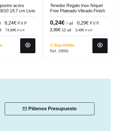
postre acero
Tenedor Regalo Inox Níquel
Tene
18/10 19,7 cm Livio
Free Plateado Vibrado Finish
19,7
1.2 Mm 1001 Comas
0,24€
0,
6,24€
0,29€
d
P.V.P.
/ ud
P.V.P.
2,90€
10,
d
12 ud
74,88€
3,48€
P.V.P.
P.V.P.
do
Bajo Pedido
Ba
Ref: 29866
Ref:
Pídenos Presupuesto