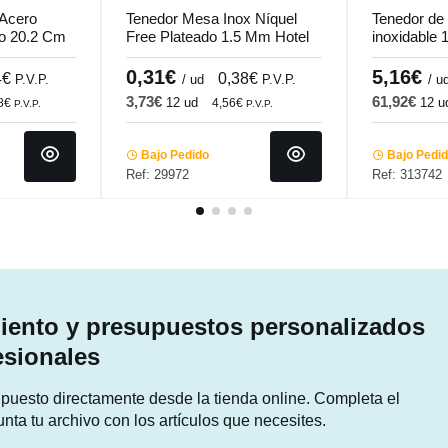
Acero
Tenedor Mesa Inox Níquel
Tenedor de 
do 20.2 Cm
Free Plateado 1.5 Mm Hotel
inoxidable 
Comas
Pro.mundi
0,31€
5,16€
4€
0,38€
P.V.P.
/ ud
P.V.P.
/ u
3,73€
61,92€
12 ud
12 u
88€
4,56€
P.V.P.
P.V.P.
Bajo Pedido
Bajo Pedi
Ref: 29972
Ref: 313742
ento y presupuestos personalizados
esionales
supuesto directamente desde la tienda online. Completa el
unta tu archivo con los artículos que necesites.