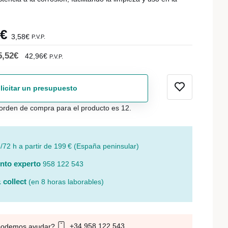
6€
3,58€
P.V.P.
5,52€
42,96€
P.V.P.
licitar un presupuesto
orden de compra para el producto es 12.
/72 h a partir de 199 € (España peninsular)
nto experto
958 122 543
 collect
(en 8 horas laborables)
+34 958 122 543
podemos ayudar?