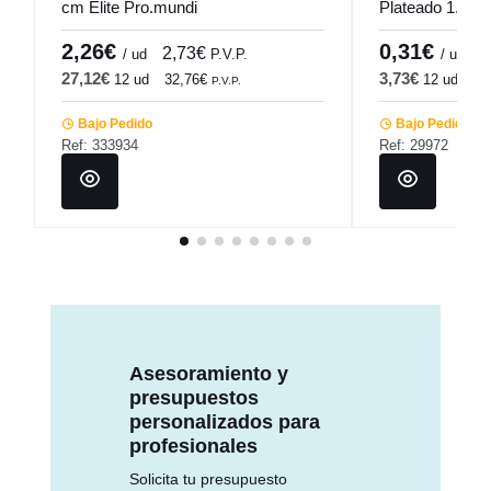
cm Elite Pro.mundi
Plateado 1.5 
2,26€
0,31€
2,73€
0
/ ud
P.V.P.
/ ud
27,12€
3,73€
12 ud
32,76€
12 ud
4,
P.V.P.
Bajo Pedido
Bajo Pedido
Ref: 333934
Ref: 29972
Asesoramiento y
presupuestos
personalizados para
profesionales
Solicita tu presupuesto