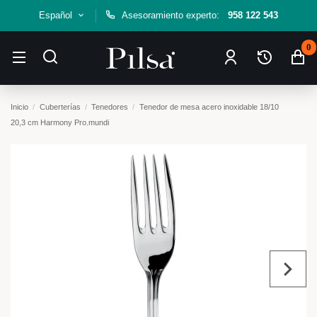
Español
Asesoramiento experto:
958 122 543
0
Inicio
Cuberterías
Tenedores
Tenedor de mesa acero inoxidable 18/10
20,3 cm Harmony Pro.mundi