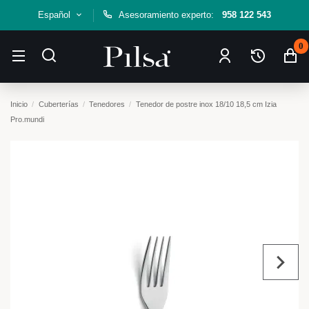
Español
Asesoramiento experto:
958 122 543
0
Inicio
Cuberterías
Tenedores
Tenedor de postre inox 18/10 18,5 cm Izia
Pro.mundi