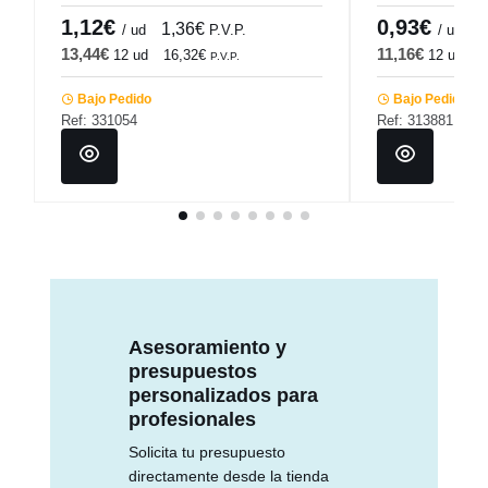
1,12€
0,93€
1,36€
1
/ ud
P.V.P.
/ ud
13,44€
11,16€
12 ud
16,32€
12 ud
1
P.V.P.
Bajo Pedido
Bajo Pedido
Ref: 331054
Ref: 313881
Asesoramiento y
presupuestos
personalizados para
profesionales
Solicita tu presupuesto
directamente desde la tienda