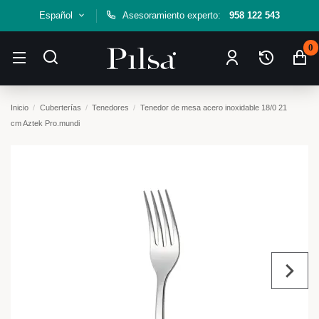
Español
Asesoramiento experto:
958 122 543
0
Inicio
Cuberterías
Tenedores
Tenedor de mesa acero inoxidable 18/0 21
cm Aztek Pro.mundi