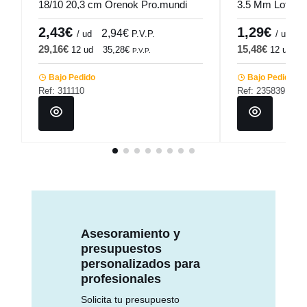
18/10 20,3 cm Orenok Pro.mundi
3.5 Mm Lotus
2,43€
1,29€
2,94€
1
/ ud
P.V.P.
/ ud
29,16€
15,48€
12 ud
35,28€
12 ud
1
P.V.P.
Bajo Pedido
Bajo Pedido
Ref: 311110
Ref: 235839
Asesoramiento y
presupuestos
personalizados para
profesionales
Solicita tu presupuesto