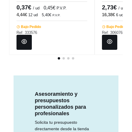
6,5 cm Lily Pro
0,37€
2,73€
0,45€
3
/ ud
P.V.P.
/ ud
4,44€
16,38€
12 ud
5,40€
6 ud
19
P.V.P.
Bajo Pedido
Bajo Pedido
Ref: 333576
Ref: 306076
Asesoramiento y
presupuestos
personalizados para
profesionales
Solicita tu presupuesto
directamente desde la tienda