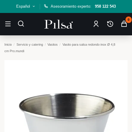
Español
Asesoramiento experto:
958 122 543
0
Inicio
Servicio y catering
Vasitos
Vasito para salsa redondo inox Ø 4,8
cm Pro.mundi