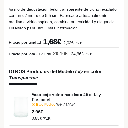
Vasito de degustación beldi transparente de vidrio reciclado,
con un diámetro de 5,5 cm. Fabricado artesanalmente
mediante vidrio soplado, combina autenticidad y elegancia.
Diseñado para uso...
más información
1,68€
Precio por unidad
2,03€
P.V.P.
20,16€
24,36€
Precio por lote / 12 uds
P.V.P.
OTROS Productos del Modelo
Lily
en color
Transparente
:
Vaso bajo vidrio reciclado 25 cl Lily
Pro.mundi
Bajo Pedido
Ref: 313649
2,96€
3,58€
P.V.P.