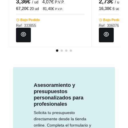
3,36€
2,73€
4,07€
3
/ ud
P.V.P.
/ ud
67,20€
16,38€
20 ud
81,40€
6 ud
19
P.V.P.
Bajo Pedido
Bajo Pedido
Ref: 333855
Ref: 306076
Asesoramiento y
presupuestos
personalizados para
profesionales
Solicita tu presupuesto
directamente desde la tienda
online. Completa el formulario y