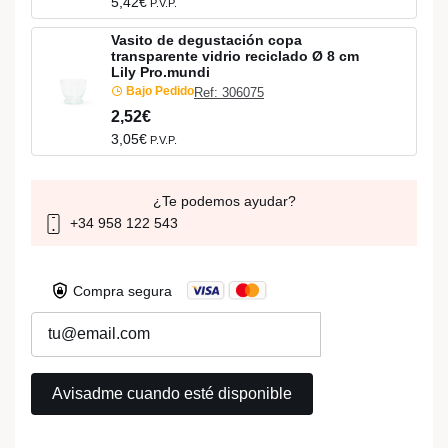
5,42€
P.V.P.
Vasito de degustación copa
transparente vidrio reciclado Ø 8 cm
Lily Pro.mundi
Bajo Pedido
Ref: 306075
2,52€
3,05€
P.V.P.
¿Te podemos ayudar?
+34 958 122 543
Compra segura