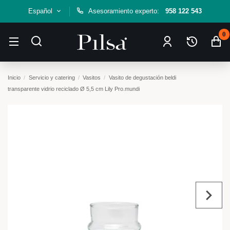
Español
Asesoramiento experto:
958 122 543
0
Inicio
Servicio y catering
Vasitos
Vasito de degustación beldi
transparente vidrio reciclado Ø 5,5 cm Lily Pro.mundi