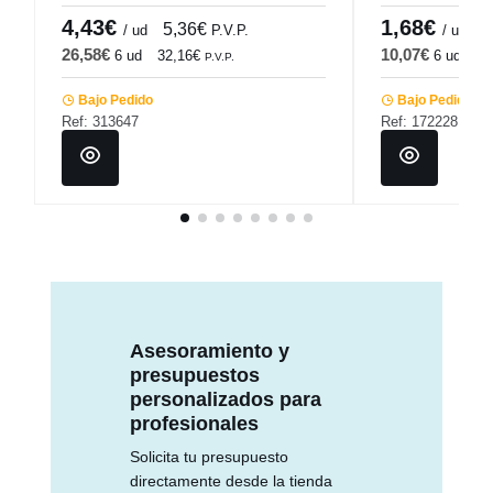
4,43€
1,68€
5,36€
2
/ ud
P.V.P.
/ ud
26,58€
10,07€
6 ud
32,16€
6 ud
12
P.V.P.
Bajo Pedido
Bajo Pedido
Ref: 313647
Ref: 172228
Asesoramiento y
presupuestos
personalizados para
profesionales
Solicita tu presupuesto
directamente desde la tienda