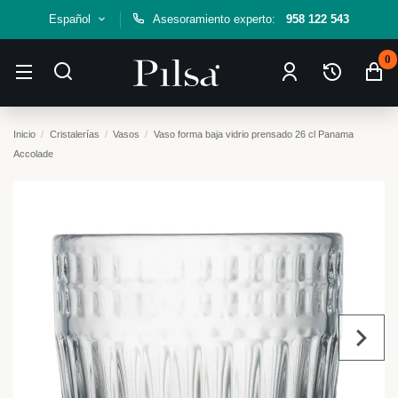
Español
Asesoramiento experto:
958 122 543
0
Inicio
Cristalerías
Vasos
Vaso forma baja vidrio prensado 26 cl Panama
Accolade