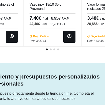
drio 29 cl
Vaso inox 18/10 35 cl
Vaso forma 
Pro.mundi
reciclado 2
7,40€
3,48€
1€
8,95€
P.V.P.
/ ud
P.V.P.
/ u
44,40€
20,88€
6 ud
6 ud
53,70€
.V.P.
P.V.P.
Bajo Pedido
Bajo Pedi
Ref: 333744
Ref: 313648
ento y presupuestos personalizados
esionales
supuesto directamente desde la tienda online. Completa el
unta tu archivo con los artículos que necesites.