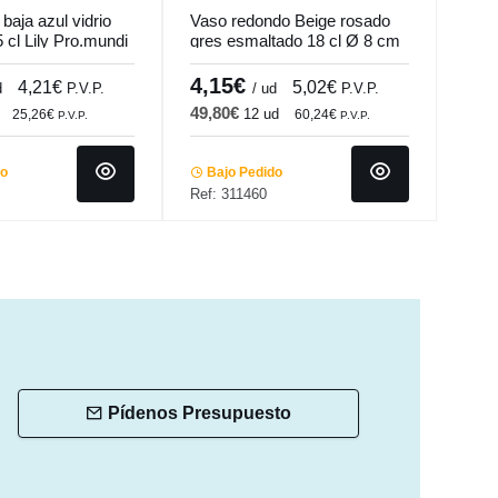
baja azul vidrio
Vaso redondo Beige rosado
Vaso
5 cl Lily Pro.mundi
gres esmaltado 18 cl Ø 8 cm
30 c
Pearl Pro.mundi
4,15€
5,
4,21€
5,02€
d
P.V.P.
/ ud
P.V.P.
49,80€
23,
12 ud
25,26€
60,24€
P.V.P.
P.V.P.
do
Bajo Pedido
Ba
Ref: 311460
Ref:
Pídenos Presupuesto