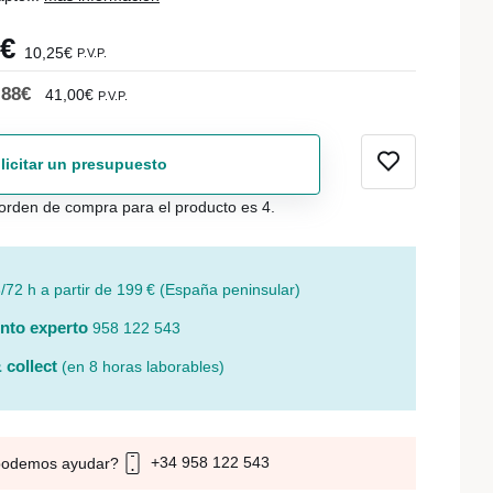
7€
10,25€
P.V.P.
,88€
41,00€
P.V.P.
licitar un presupuesto
orden de compra para el producto es 4.
/72 h a partir de 199 € (España peninsular)
nto experto
958 122 543
 collect
(en 8 horas laborables)
+34 958 122 543
podemos ayudar?