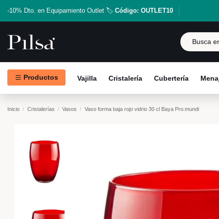
-10% Dto. en Equipamiento Outlet 🏷️
Código: OUTLET10
Productos
Vajilla
Cristalería
Cubertería
Menaj
Inicio
Cristalerías
Vasos
Vaso forma baja rojo vidrio 30 cl Baya Pro.mundi