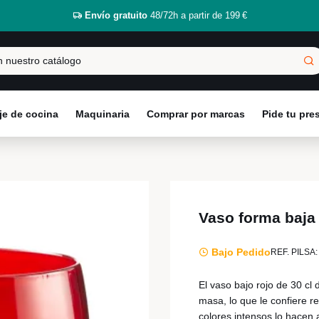
Envío gratuito
48/72h a partir de 199 €
e de cocina
Maquinaria
Comprar por marcas
Pide tu pr
Vaso forma baja 
Bajo Pedido
REF. PILSA:
El vaso bajo rojo de 30 cl 
masa, lo que le confiere re
colores intensos lo hacen 