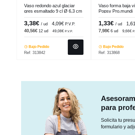
Vaso redondo azul glaciar
Vaso forma baja vi
gres esmaltado 9 cl Ø 6,3 cm
Popsy Pro.mundi
Snow Pro.mundi
3,38€
1,33€
4,09€
1,6
/ ud
P.V.P.
/ ud
40,56€
7,98€
12 ud
6 ud
49,08€
9,66€
P.V.P.
P
Bajo Pedido
Bajo Pedido
Ref: 313842
Ref: 313868
Asesorami
para prof
Solicita tu pre
formulario y adj