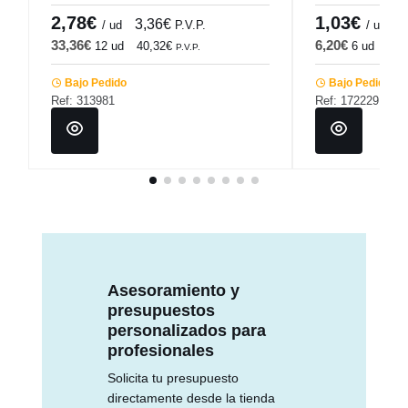
2,78€
1,03€
3,36€
1
/ ud
P.V.P.
/ ud
33,36€
6,20€
12 ud
40,32€
6 ud
7,5
P.V.P.
Bajo Pedido
Bajo Pedido
Ref: 313981
Ref: 172229
Asesoramiento y
presupuestos
personalizados para
profesionales
Solicita tu presupuesto
directamente desde la tienda