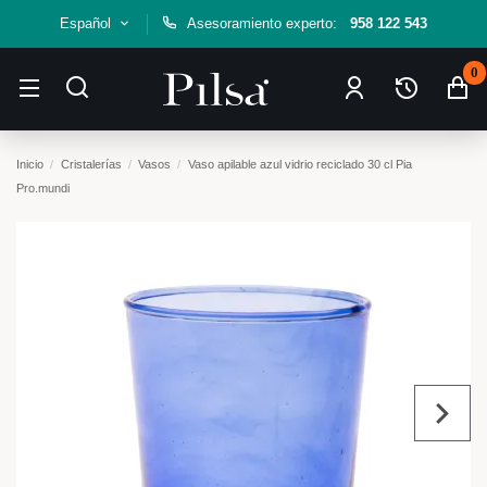
Español
Asesoramiento experto:
958 122 543
0
Inicio
Cristalerías
Vasos
Vaso apilable azul vidrio reciclado 30 cl Pia
Pro.mundi