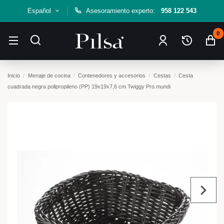
Español
Asesoramiento experto:
958 122 543
0
Inicio
Menaje de cocina
Contenedores y accesorios
Cestas
Cesta
cuadrada negra polipropileno (PP) 19x19x7,6 cm Twiggy Pro.mundi