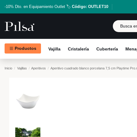
-10% Dto. en Equipamiento Outlet 🏷️
Código: OUTLET10
Productos
Vajilla
Cristalería
Cubertería
Menaj
Inicio
Vajillas
Aperitivos
Aperitivo cuadrado blanco porcelana 7,5 cm Playtime Pro