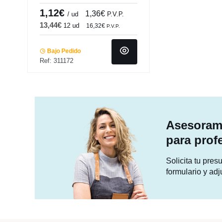
Pro.mundi
1,12€
1,36€
/ ud
P.V.P.
13,44€
12 ud
16,32€
P.V.P.
Bajo Pedido
Ref: 311172
Asesorami
para prof
Solicita tu pre
formulario y adj