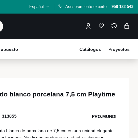
Español
Asesoramiento experto:
958 122 543
esupuesto
Catálogos
Proyectos
ado blanco porcelana 7,5 cm Playtime
313855
PRO.MUNDI
da blanca de porcelana de 7,5 cm es una unidad elegante
egustaciones. Su diseño moderno se adapta a diversos