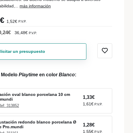
bilidad,...
más información
6€
1,52€
P.V.P.
0,24€
36,48€
P.V.P.
licitar un presupuesto
l Modelo
Playtime
en color
Blanco
:
ación oval blanco porcelana 10 cm
1,33€
.mundi
1,61€
P.V.P.
Ref: 313852
ustación redondo blanco porcelana Ø
1,28€
e Pro.mundi
1,55€
P.V.P.