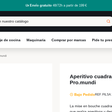
Envío gratuito
48/72h a partir de 199 €
e de cocina
Maquinaria
Comprar por marcas
Pide tu pr
.mundi
Aperitivo cuadr
Pro.mundi
Bajo Pedido
REF. PILSA:
La mise en bouche cuadra
que realza aperitivos y d