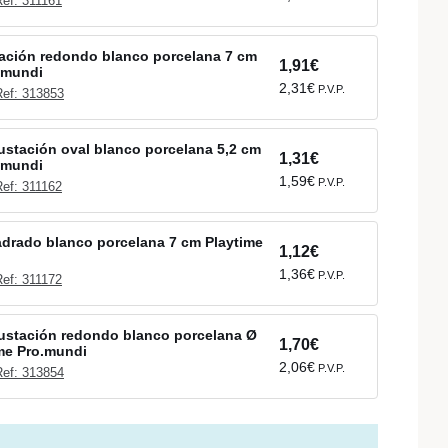
Ref: 311161
ación redondo blanco porcelana 7 cm
1,91€
.mundi
2,31€
P.V.P.
Ref: 313853
ustación oval blanco porcelana 5,2 cm
1,31€
.mundi
1,59€
P.V.P.
Ref: 311162
adrado blanco porcelana 7 cm Playtime
1,12€
1,36€
P.V.P.
Ref: 311172
ustación redondo blanco porcelana Ø
1,70€
me Pro.mundi
2,06€
P.V.P.
Ref: 313854