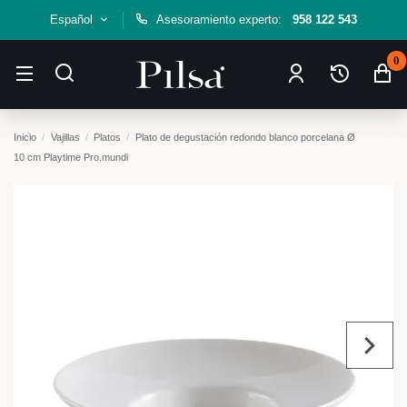
Español
Asesoramiento experto:
958 122 543
0
Inicio
Vajillas
Platos
Plato de degustación redondo blanco porcelana Ø
10 cm Playtime Pro.mundi