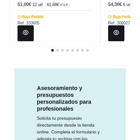
51,00€
54,30€
12 ud
61,68€
6 ud
65
P.V.P.
Bajo Pedido
Bajo Pedido
Ref: 333605
Ref: 306027
Asesoramiento y
presupuestos
personalizados para
profesionales
Solicita tu presupuesto
directamente desde la tienda
online. Completa el formulario y
adjunta tu archivo con los