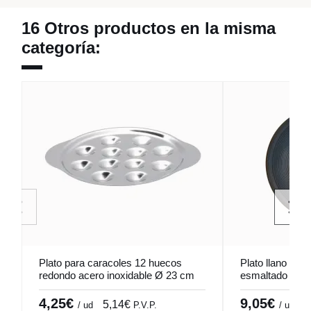
16 Otros productos en la misma
categoría:
Plato para caracoles 12 huecos
Plato llano red
redondo acero inoxidable Ø 23 cm
esmaltado Ø 2
Pro.mundi
Accolade
4,25€
9,05€
5,14€
1
/ ud
P.V.P.
/ ud