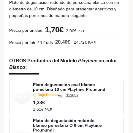
Plato de degustación redondo de porcelana blanca con un
diámetro de 10 cm. Diseñado para presentar aperitivos y
pequeñas porciones de manera elegante.
1,70€
Precio por unidad
2,06€
P.V.P.
20,40€
24,72€
Precio por lote / 12 uds
P.V.P.
OTROS Productos del Modelo
Playtime
en color
Blanco
:
Plato degustación oval blanco
porcelana 10 cm Playtime Pro.mundi
Bajo Pedido
Ref: 313852
1,33€
1,61€
P.V.P.
Plato de degustación redondo
blanco porcelana Ø 8 cm Playtime
Pro.mundi