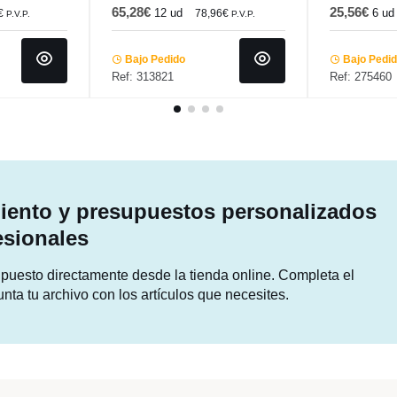
65,28€
25,56€
12 ud
6 ud
€
78,96€
P.V.P.
P.V.P.
Bajo Pedido
Bajo Pedi
Ref: 313821
Ref: 275460
ento y presupuestos personalizados
esionales
supuesto directamente desde la tienda online. Completa el
unta tu archivo con los artículos que necesites.