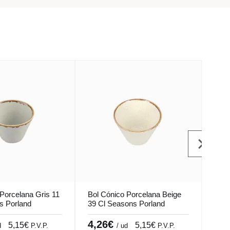
Porcelana Gris 11
Bol Cónico Porcelana Beige
Bol 
s Porland
39 Cl Seasons Porland
gres
Pear
4,26€
4,
5,15€
5,15€
d
P.V.P.
/ ud
P.V.P.