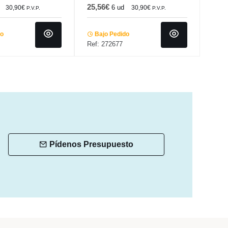
25,56€
28,
6 ud
30,90€
30,90€
P.V.P.
P.V.P.
do
Bajo Pedido
Ba
Ref: 272677
Ref:
Pídenos Presupuesto