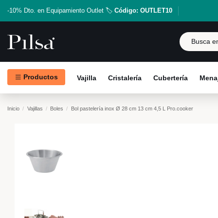
-10% Dto. en Equipamiento Outlet 🏷️
Código: OUTLET10
Productos
Vajilla
Cristalería
Cubertería
Menaj
Inicio
Vajillas
Boles
Bol pastelería inox Ø 28 cm 13 cm 4,5 L Pro.cooker