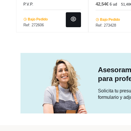
42,54€
P.V.P.
6 ud
51,48
Bajo Pedido
Bajo Pedido
Ref: 272606
Ref: 273428
Asesorami
para prof
Solicita tu pre
formulario y adj