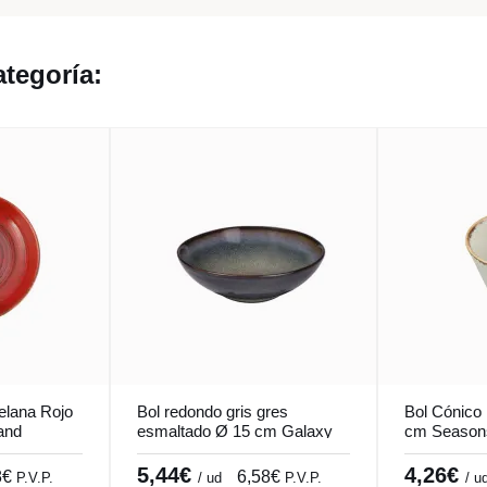
tegoría:
elana Rojo
Bol redondo gris gres
Bol Cónico 
and
esmaltado Ø 15 cm Galaxy
cm Season
Pro.mundi
5,44€
4,26€
8€
6,58€
P.V.P.
/ ud
P.V.P.
/ u