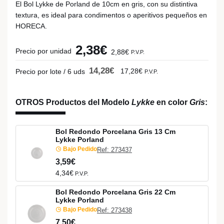
El Bol Lykke de Porland de 10cm en gris, con su distintiva
textura, es ideal para condimentos o aperitivos pequeños en
HORECA.
2,38€
Precio por unidad
2,88€
P.V.P.
14,28€
17,28€
Precio por lote / 6 uds
P.V.P.
OTROS Productos del Modelo
Lykke
en color
Gris
:
Bol Redondo Porcelana Gris 13 Cm
Lykke Porland
Bajo Pedido
Ref: 273437
3,59€
4,34€
P.V.P.
Bol Redondo Porcelana Gris 22 Cm
Lykke Porland
Bajo Pedido
Ref: 273438
7,50€