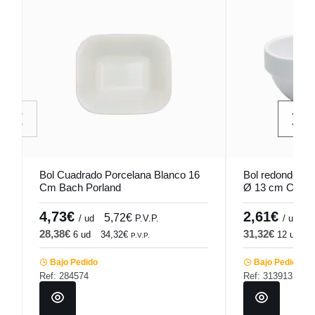
Bol Cuadrado Porcelana Blanco 16
Bol redondo bla
Cm Bach Porland
Ø 13 cm Cafett
4,73€
2,61€
5,72€
3
/ ud
P.V.P.
/ ud
28,38€
31,32€
6 ud
34,32€
12 ud
3
P.V.P.
Bajo Pedido
Bajo Pedido
Ref: 284574
Ref: 313913