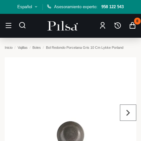
Español
Asesoramiento experto:
958 122 543
0
Inicio
Vajillas
Boles
Bol Redondo Porcelana Gris 10 Cm Lykke Porland