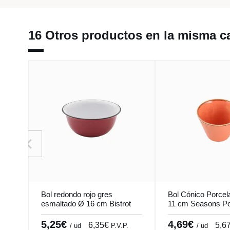
16 Otros productos en la misma ca
Bol redondo rojo gres
Bol Cónico Porcel
esmaltado Ø 16 cm Bistrot
11 cm Seasons Po
Pro.mundi
5,25€
4,69€
6,35€
5,6
/ ud
P.V.P.
/ ud