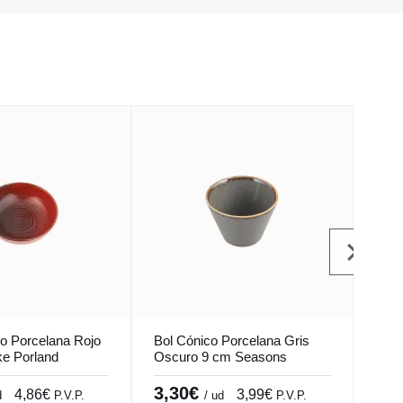
o Porcelana Rojo
Bol Cónico Porcelana Gris
Bol 
e Porland
Oscuro 9 cm Seasons
esma
Porland
Pro.
3,30€
5,
4,86€
3,99€
d
P.V.P.
/ ud
P.V.P.