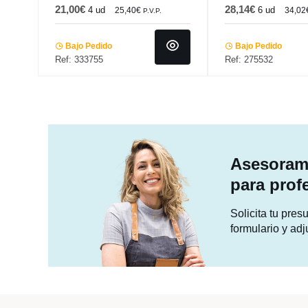
21,00€
28,14€
4 ud
6 ud
25,40€
34,02
P.V.P.
Bajo Pedido
Bajo Pedido
Ref: 333755
Ref: 275532
Asesorami
para prof
Solicita tu pre
formulario y adj