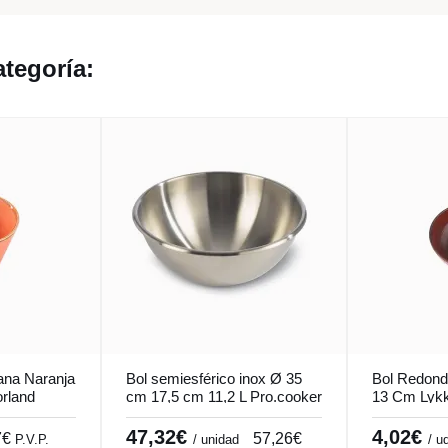
tegoría:
ana Naranja
Bol semiesférico inox Ø 35
Bol Redond
rland
cm 17,5 cm 11,2 L Pro.cooker
13 Cm Lykk
47,32€
4,02€
7€
57,26€
P.V.P.
/ unidad
/ u