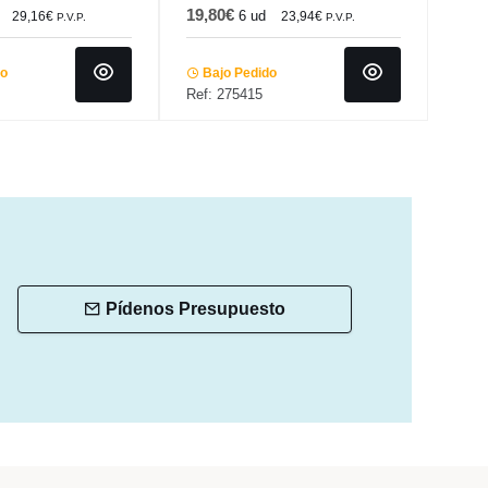
19,80€
20,
6 ud
29,16€
23,94€
P.V.P.
P.V.P.
do
Bajo Pedido
Ba
Ref: 275415
Ref:
Pídenos Presupuesto