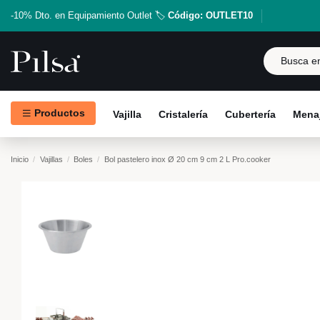
-10% Dto. en Equipamiento Outlet 🏷️
Código: OUTLET10
Productos
Vajilla
Cristalería
Cubertería
Menaj
Inicio
Vajillas
Boles
Bol pastelero inox Ø 20 cm 9 cm 2 L Pro.cooker