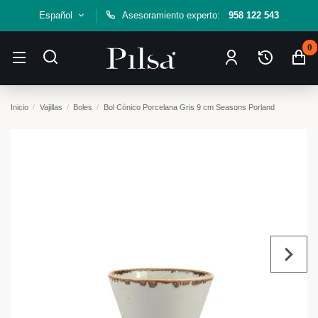
Español
Asesoramiento experto:
958 122 543
0
Inicio
Vajillas
Boles
Bol Cónico Porcelana Gris 9 cm Seasons Porland