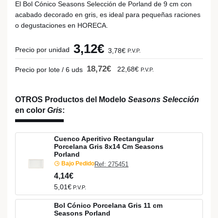
El Bol Cónico Seasons Selección de Porland de 9 cm con
acabado decorado en gris, es ideal para pequeñas raciones
o degustaciones en HORECA.
3,12€
Precio por unidad
3,78€
P.V.P.
18,72€
22,68€
Precio por lote / 6 uds
P.V.P.
OTROS Productos del Modelo
Seasons Selección
en color
Gris
:
Cuenco Aperitivo Rectangular
Porcelana Gris 8x14 Cm Seasons
Porland
Bajo Pedido
Ref: 275451
4,14€
5,01€
P.V.P.
Bol Cónico Porcelana Gris 11 cm
Seasons Porland