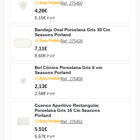
Bajo Pedido
Ref: 275460
4,26€
5,15€
P.V.P.
Bandeja Oval Porcelana Gris 30 Cm
Seasons Porland
Bajo Pedido
Ref: 275428
7,11€
8,60€
P.V.P.
Bol Cónico Porcelana Gris 6 cm
Seasons Porland
Bajo Pedido
Ref: 275458
2,13€
2,58€
P.V.P.
Cuenco Aperitivo Rectangular
Porcelana Gris 16 Cm Seasons
Porland
Bajo Pedido
Ref: 275452
5,51€
6,67€
P.V.P.