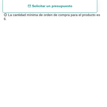
Solicitar un presupuesto
La cantidad mínima de orden de compra para el producto es
6.
Envío gratuíto
48/72 h a partir de 199 € (España peninsular)
Asesoramiento experto
958 122 543