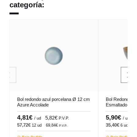
categoría:
Bol redondo azul porcelana Ø 12 cm
Bol Redondo Az
Azure Accolade
Esmaltado Ø 1
4,81€
5,90€
5,82€
7
/ ud
P.V.P.
/ ud
57,72€
35,40€
12 ud
69,84€
6 ud
42
P.V.P.