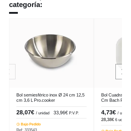
categoría:
Bol semiesférico inox Ø 24 cm 12,5
Bol Cuadrado P
cm 3,6 L Pro.cooker
Cm Bach Porla
28,07€
4,73€
33,96€
5
/ unidad
P.V.P.
/ ud
28,38€
6 ud
34
Bajo Pedido
Ref: 333543