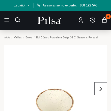
Español
Asesoramiento experto:
958 122 543
0
Inicio
Vajillas
Boles
Bol Cónico Porcelana Beige 39 Cl Seasons Porland