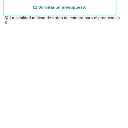
Solicitar un presupuesto
La cantidad mínima de orden de compra para el producto es
6.
Envío gratuíto
48/72 h a partir de 199 € (España peninsular)
Asesoramiento experto
958 122 543