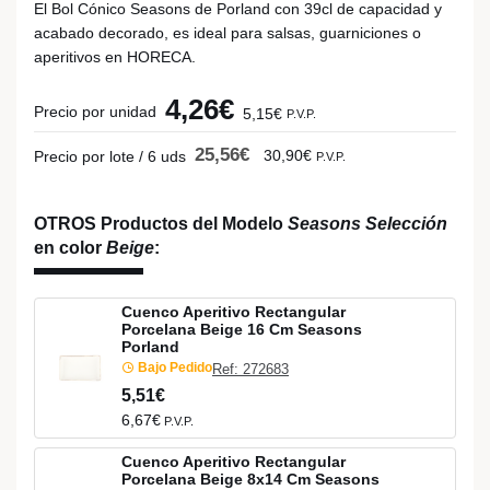
El Bol Cónico Seasons de Porland con 39cl de capacidad y
acabado decorado, es ideal para salsas, guarniciones o
aperitivos en HORECA.
4,26€
Precio por unidad
5,15€
P.V.P.
25,56€
30,90€
Precio por lote / 6 uds
P.V.P.
OTROS Productos del Modelo
Seasons Selección
en color
Beige
:
Cuenco Aperitivo Rectangular
Porcelana Beige 16 Cm Seasons
Porland
Bajo Pedido
Ref: 272683
5,51€
6,67€
P.V.P.
Cuenco Aperitivo Rectangular
Porcelana Beige 8x14 Cm Seasons