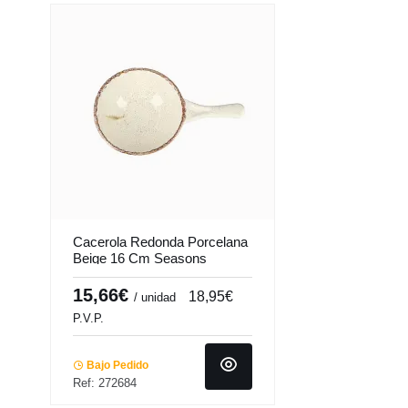
Cacerola Redonda Porcelana
Beige 16 Cm Seasons
Porland
15,66€
18,95€
/ unidad
P.V.P.
Bajo Pedido
Ref: 272684