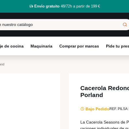
Envío gratuito
48/72h a partir de 199 €
e de cocina
Maquinaria
Comprar por marcas
Pide tu pr
and
Cacerola Redon
Porland
Bajo Pedido
REF. PILSA:
La Cacerola Seasons de P
raciones individuales de 