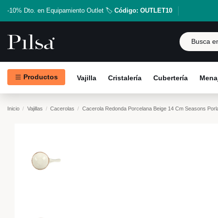
-10% Dto. en Equipamiento Outlet 🏷️
Código: OUTLET10
Productos
Vajilla
Cristalería
Cubertería
Menaj
Inicio
Vajillas
Cacerolas
Cacerola Redonda Porcelana Beige 14 Cm Seasons Porl