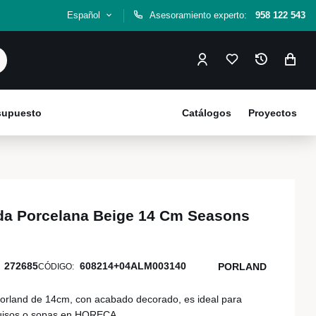
Español
Asesoramiento experto:
958 122 543
esupuesto
Catálogos
Proyectos
da Porcelana Beige 14 Cm Seasons
272685
608214+04ALM003140
PORLAND
CÓDIGO:
orland de 14cm, con acabado decorado, es ideal para
guisos o sopas en HORECA.