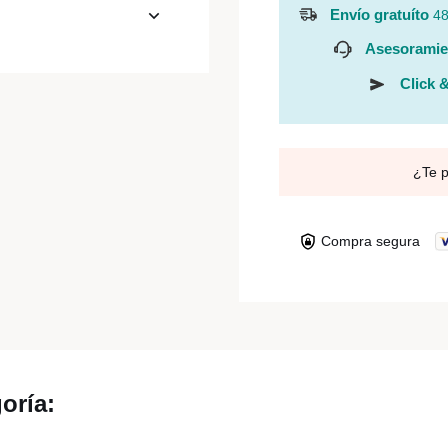
Envío gratuíto
48
Asesoramie
Click &
¿Te 
Compra segura
oría: