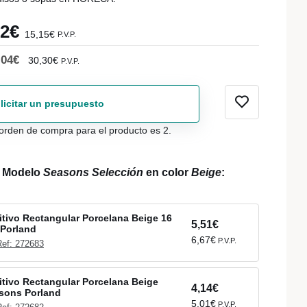
52€
15,15€
P.V.P.
,04€
30,30€
P.V.P.
licitar un presupuesto
orden de compra para el producto es 2.
l Modelo
Seasons Selección
en color
Beige
:
tivo Rectangular Porcelana Beige 16
5,51€
Porland
6,67€
P.V.P.
Ref: 272683
tivo Rectangular Porcelana Beige
4,14€
sons Porland
5,01€
P.V.P.