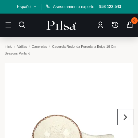
Español
Asesoramiento experto:
958 122 543
0
Inicio
Vajillas
Cacerolas
Cacerola Redonda Porcelana Beige 16 Cm
Seasons Porland