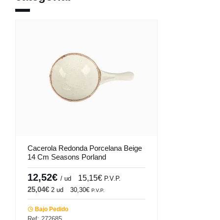
Cacerola Redonda Porcelana Beige
14 Cm Seasons Porland
12,52€
15,15€
/ ud
P.V.P.
25,04€
2 ud
30,30€
P.V.P.
Bajo Pedido
Ref: 272685