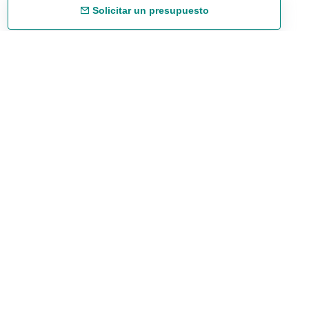
Solicitar un presupuesto
Envío gratuíto
48/72 h a partir de 199 € (España peninsular)
Asesoramiento experto
958 122 543