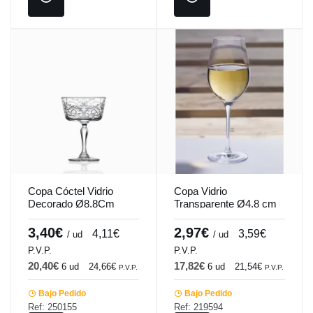
Copa Cóctel Vidrio
Copa Vidrio
Decorado Ø8.8Cm
Transparente Ø4.8 cm
H14Cm 26.8Cl Tatoo
H20.3Cm 30Cl Ideal
Rcr Cristalería Italiana
Dkristal
3,40€
2,97€
4,11€
3,59€
/ ud
/ ud
P.V.P.
P.V.P.
20,40€
17,82€
6 ud
24,66€
6 ud
21,54€
P.V.P.
P.V.P.
Bajo Pedido
Bajo Pedido
Ref: 250155
Ref: 219594