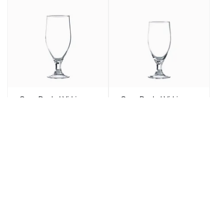
Copa Dunkel Vidrio
Copa Dunkel Vidrio
Transparente 38 Cl
Transparente 28 Cl
Dunkel Vicrila
Dunkel Vicrila
1,44€
1,42€
1,74€
1,72€
/ ud
/ ud
P.V.P.
P.V.P.
8,62€
17,07€
6 ud
10,44€
12 ud
20,64€
P.V.P.
P.V.P.
Bajo Pedido
Bajo Pedido
Ref: 189930
Ref: 184714