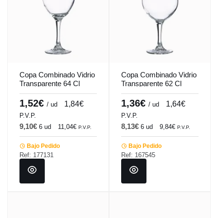
Copa Combinado Vidrio
Copa Combinado Vidrio
Transparente 64 Cl
Transparente 62 Cl
London Vicrila
Havana Vicrila
1,52€
1,36€
1,84€
1,64€
/ ud
/ ud
P.V.P.
P.V.P.
9,10€
8,13€
6 ud
11,04€
6 ud
9,84€
P.V.P.
P.V.P.
Bajo Pedido
Bajo Pedido
Ref: 177131
Ref: 167545