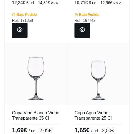
12,24€
10,71€
6 ud
14,82€
6 ud
12,96€
P.V.P.
P.V.P.
Bajo Pedido
Bajo Pedido
Ref: 171858
Ref: 167742
Copa Vino Blanco Vidrio
Copa Agua Vidrio
Transparente 35 Cl
Transparente 25 Cl
Syrah-Tensionada
Syrah-Tensionada
Vicrila
Vicrila
1,69€
1,65€
2,05€
2,00€
/ ud
/ ud