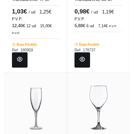
Pinot Vicrila
Pinot Vicrila
1,03€
0,98€
1,25€
1,19€
/ ud
/ ud
P.V.P.
P.V.P.
12,40€
5,88€
12 ud
15,00€
6 ud
7,14€
P.V.P.
P.V.P.
Bajo Pedido
Bajo Pedido
Ref: 180959
Ref: 178737