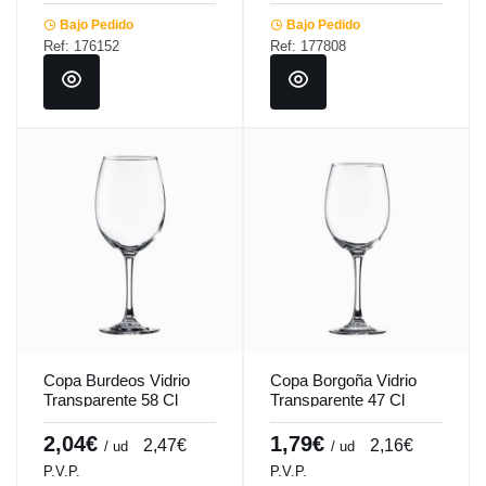
Bajo Pedido
Bajo Pedido
Ref: 176152
Ref: 177808
Copa Burdeos Vidrio
Copa Borgoña Vidrio
Transparente 58 Cl
Transparente 47 Cl
Syrah-Tensionada
Syrah-Tensionada
Vicrila
Vicrila
2,04€
1,79€
2,47€
2,16€
/ ud
/ ud
P.V.P.
P.V.P.