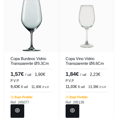
Copa Burdeos Vidrio
Copa Vino Vidrio
Transparente Ø9.3Cm
Transparente Ø8.6Cm
H22.5Cm 64Cl Laura
H22.4Cm 49Cl Lidia
Pro.mundi
Pro.mundi
1,57€
1,84€
1,90€
2,23€
/ ud
/ ud
P.V.P.
P.V.P.
9,43€
11,03€
6 ud
11,40€
6 ud
13,38€
P.V.P.
P.V.P.
Bajo Pedido
Bajo Pedido
Ref: 245077
Ref: 295138