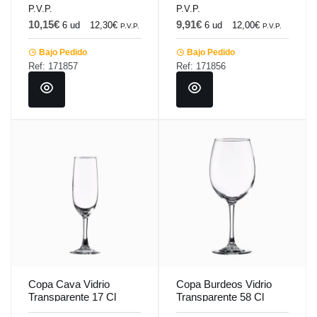
P.V.P.
P.V.P.
10,15€
9,91€
6 ud
12,30€
6 ud
12,00€
P.V.P.
P.V.P.
Bajo Pedido
Bajo Pedido
Ref: 171857
Ref: 171856
Copa Cava Vidrio
Copa Burdeos Vidrio
Transparente 17 Cl
Transparente 58 Cl
Syrah-Tensionada
Pinot Vicrila