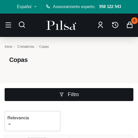
Español
Asesoramiento experto:
958 122 543
0
Inicio
Cristalerías
Copas
Copas
Filtro
Relevancia