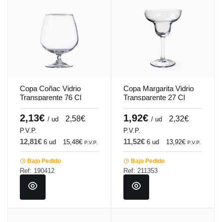
Copa Coñac Vidrio
Copa Margarita Vidrio
Transparente 76 Cl
Transparente 27 Cl
Coñac Vicrila
Margarita Vicrila
2,13€
1,92€
2,58€
2,32€
/ ud
/ ud
P.V.P.
P.V.P.
12,81€
11,52€
6 ud
15,48€
6 ud
13,92€
P.V.P.
P.V.P.
Bajo Pedido
Bajo Pedido
Ref: 190412
Ref: 211353