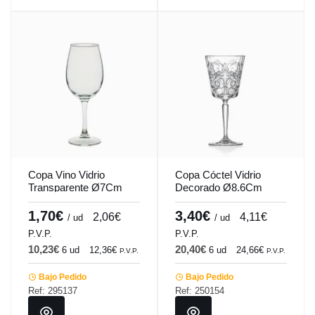
Copa Vino Vidrio
Copa Cóctel Vidrio
Transparente Ø7Cm
Decorado Ø8.6Cm
H20.7Cm 35Cl Lidia
H19.4Cm 29Cl Tatoo
Pro.mundi
Rcr Cristalería Italiana
1,70€
3,40€
2,06€
4,11€
/ ud
/ ud
P.V.P.
P.V.P.
10,23€
20,40€
6 ud
12,36€
6 ud
24,66€
P.V.P.
P.V.P.
Bajo Pedido
Bajo Pedido
Ref: 295137
Ref: 250154