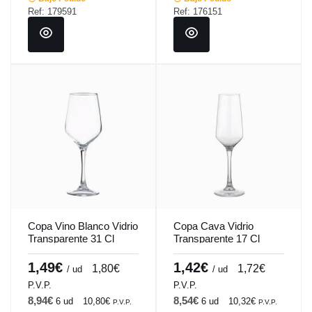
Ref: 179591
Ref: 176151
Copa Vino Blanco Vidrio
Copa Cava Vidrio
Transparente 31 Cl
Transparente 17 Cl
Mencia-Tensionada
Mencia-Tensionada
Vicrila
Vicrila
1,49€
1,42€
1,80€
1,72€
/ ud
/ ud
P.V.P.
P.V.P.
8,94€
8,54€
6 ud
10,80€
6 ud
10,32€
P.V.P.
P.V.P.