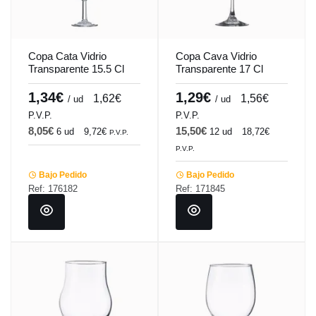
Copa Cata Vidrio
Copa Cava Vidrio
Transparente 15.5 Cl
Transparente 17 Cl
Catavino Vicrila
Xarel Vicrila
1,34€
1,29€
1,62€
1,56€
/ ud
/ ud
P.V.P.
P.V.P.
8,05€
15,50€
6 ud
9,72€
12 ud
18,72€
P.V.P.
P.V.P.
Bajo Pedido
Bajo Pedido
Ref: 176182
Ref: 171845