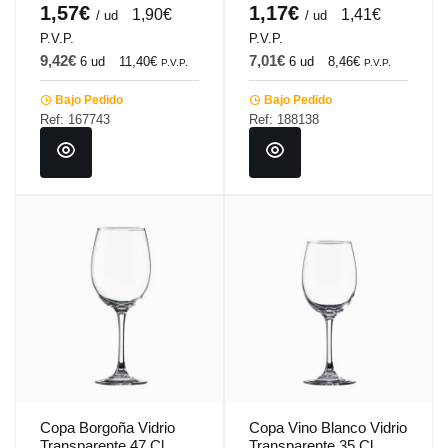
Vicrila
1,57€
1,17€
1,90€
1,41€
/ ud
/ ud
P.V.P.
P.V.P.
9,42€
7,01€
6 ud
11,40€
6 ud
8,46€
P.V.P.
P.V.P.
Bajo Pedido
Bajo Pedido
Ref: 167743
Ref: 188138
Copa Borgoña Vidrio
Copa Vino Blanco Vidrio
Transparente 47 Cl
Transparente 35 Cl