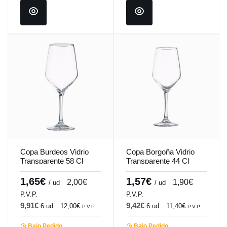
Copa Burdeos Vidrio
Copa Borgoña Vidrio
Transparente 58 Cl
Transparente 44 Cl
Mencia-Tensionada
Mencia-Tensionada
Vicrila
Vicrila
1,65€
1,57€
2,00€
1,90€
/ ud
/ ud
P.V.P.
P.V.P.
9,91€
9,42€
6 ud
12,00€
6 ud
11,40€
P.V.P.
P.V.P.
Bajo Pedido
Bajo Pedido