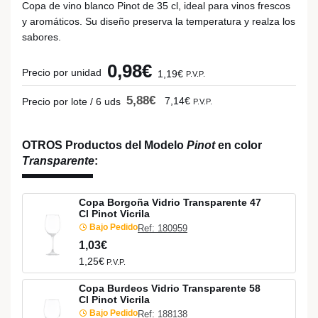
Copa de vino blanco Pinot de 35 cl, ideal para vinos frescos
y aromáticos. Su diseño preserva la temperatura y realza los
sabores.
0,98€
Precio por unidad
1,19€
P.V.P.
5,88€
7,14€
Precio por lote / 6 uds
P.V.P.
OTROS Productos del Modelo
Pinot
en color
Transparente
:
Copa Borgoña Vidrio Transparente 47
Cl Pinot Vicrila
Bajo Pedido
Ref: 180959
1,03€
1,25€
P.V.P.
Copa Burdeos Vidrio Transparente 58
Cl Pinot Vicrila
Bajo Pedido
Ref: 188138