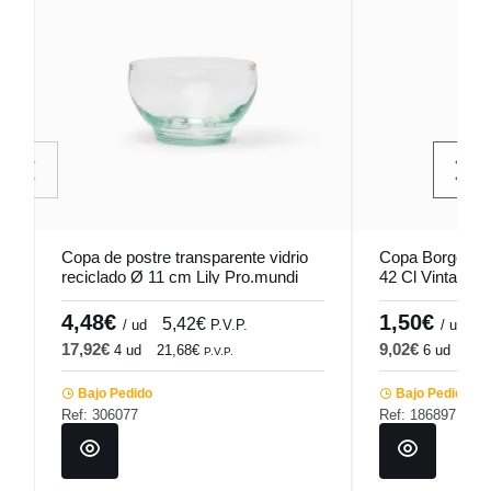
Copa de postre transparente vidrio
Copa Borgoña V
reciclado Ø 11 cm Lily Pro.mundi
42 Cl Vintage Vi
4,48€
1,50€
5,42€
1
/ ud
P.V.P.
/ ud
17,92€
9,02€
4 ud
21,68€
6 ud
10,
P.V.P.
Bajo Pedido
Bajo Pedido
Ref: 306077
Ref: 186897