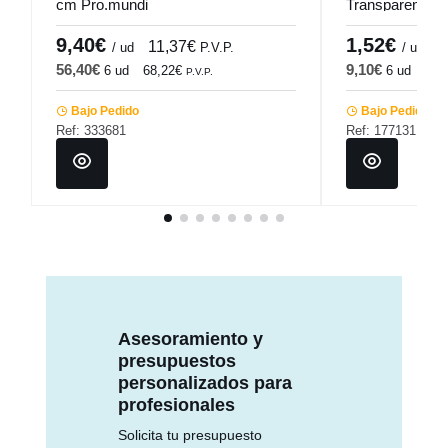
cm Pro.mundi
Transparente 64
9,40€
1,52€
11,37€
1
/ ud
P.V.P.
/ ud
56,40€
9,10€
6 ud
68,22€
6 ud
11,
P.V.P.
Bajo Pedido
Bajo Pedido
Ref: 333681
Ref: 177131
Asesoramiento y
presupuestos
personalizados para
profesionales
Solicita tu presupuesto