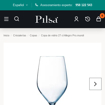
Español
Asesoramiento experto:
958 122 543
0
Inicio
Cristalerías
Copas
Copa de vidrio 27 cl Allegro Pro.mundi