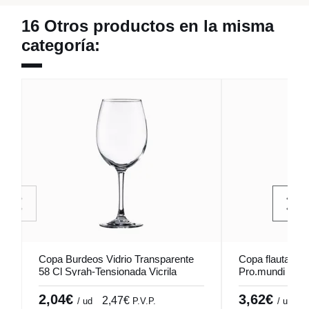
16 Otros productos en la misma
categoría:
Copa Burdeos Vidrio Transparente
Copa flauta de v
58 Cl Syrah-Tensionada Vicrila
Pro.mundi
2,04€
3,62€
2,47€
4
/ ud
P.V.P.
/ ud