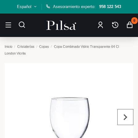
Español
Asesoramiento experto:
958 122 543
0
Inicio
Cristalerías
Copas
Copa Combinado Vidrio Transparente 64 Cl
London Vicrila