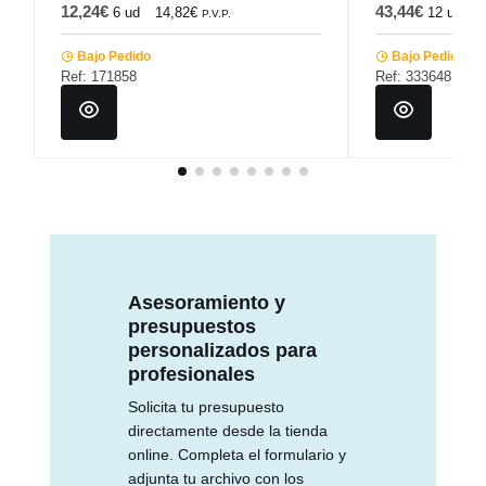
12,24€
43,44€
6 ud
14,82€
12 ud
5
P.V.P.
Bajo Pedido
Bajo Pedido
Ref: 171858
Ref: 333648
Asesoramiento y
presupuestos
personalizados para
profesionales
Solicita tu presupuesto
directamente desde la tienda
online. Completa el formulario y
adjunta tu archivo con los