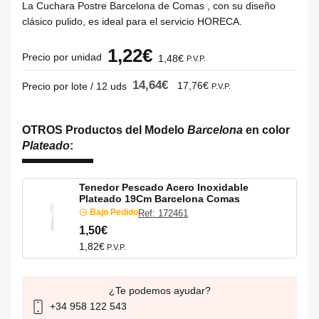
La Cuchara Postre Barcelona de Comas , con su diseño
clásico pulido, es ideal para el servicio HORECA.
1,22€
Precio por unidad
1,48€
P.V.P.
14,64€
17,76€
Precio por lote / 12 uds
P.V.P.
OTROS Productos del Modelo
Barcelona
en color
Plateado
:
Tenedor Pescado Acero Inoxidable
Plateado 19Cm Barcelona Comas
Bajo Pedido
Ref: 172461
1,50€
1,82€
P.V.P.
¿Te podemos ayudar?
+34 958 122 543