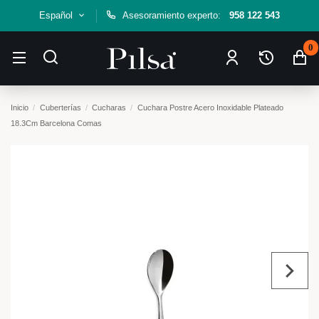
Español
Asesoramiento experto:
958 122 543
0
Inicio
Cuberterías
Cucharas
Cuchara Postre Acero Inoxidable Plateado
18.3Cm Barcelona Comas