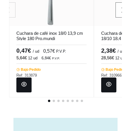
Cuchara de café inox 18/0 13,9 cm
Cuchara de post
Style 180 Pro.mundi
18/10 18,4 cm
0,47€
2,38€
0,57€
2
/ ud
P.V.P.
/ ud
5,64€
28,56€
12 ud
6,84€
12 ud
3
P.V.P.
Bajo Pedido
Bajo Pedido
Ref: 313879
Ref: 310966