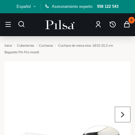
Español
Asesoramiento experto:
958 122 543
0
Inicio
Cuberterías
Cucharas
Cuchara de mesa inox 18/10 20,3 cm
Baguette Pm Pro.mundi