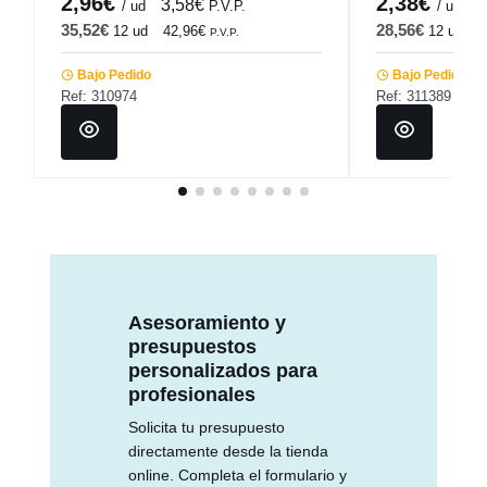
2,96€
2,38€
3,58€
2
/ ud
P.V.P.
/ ud
35,52€
28,56€
12 ud
42,96€
12 ud
3
P.V.P.
Bajo Pedido
Bajo Pedido
Ref: 310974
Ref: 311389
Asesoramiento y
presupuestos
personalizados para
profesionales
Solicita tu presupuesto
directamente desde la tienda
online. Completa el formulario y