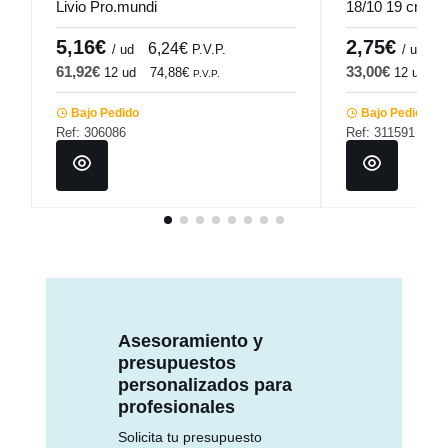
Livio Pro.mundi
18/10 19 cm W
5,16€
2,75€
6,24€
3
/ ud
P.V.P.
/ ud
61,92€
33,00€
12 ud
74,88€
12 ud
3
P.V.P.
Bajo Pedido
Bajo Pedido
Ref: 306086
Ref: 311591
Asesoramiento y
presupuestos
personalizados para
profesionales
Solicita tu presupuesto