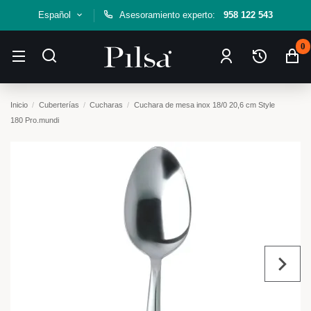
Español
Asesoramiento experto:
958 122 543
0
Inicio
Cuberterías
Cucharas
Cuchara de mesa inox 18/0 20,6 cm Style
180 Pro.mundi