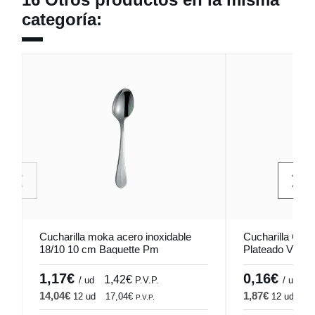
categoría:
Cucharilla moka acero inoxidable
Cucharilla Cafe
18/10 10 cm Baguette Pm
Plateado Vibra
Pro.mundi
1001 Comas
1,17€
0,16€
1,42€
0
/ ud
P.V.P.
/ ud
14,04€
1,87€
12 ud
17,04€
12 ud
2,
P.V.P.