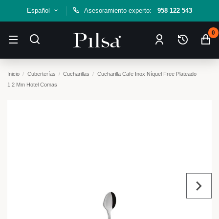
Español
Asesoramiento experto:
958 122 543
0
Inicio
Cuberterías
Cucharillas
Cucharilla Cafe Inox Níquel Free Plateado
1.2 Mm Hotel Comas