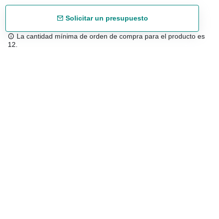
Solicitar un presupuesto
La cantidad mínima de orden de compra para el producto es
12.
Envío gratuíto
48/72 h a partir de 199 € (España peninsular)
Asesoramiento experto
958 122 543