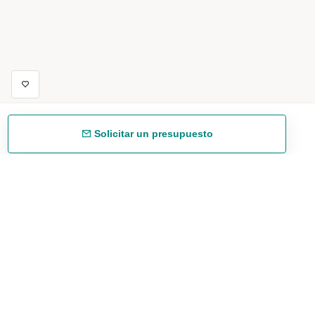
Solicitar un presupuesto
Envío gratuíto
48/72 h a partir de 199 € (España peninsular)