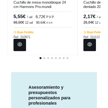
Cuchillo de mesa monobloque 24
Cuchillo de po
cm Harmony Pro.mundi
dentado 20,3 c
5,55€
2,17€
6,72€
2
/ ud
P.V.P.
/ ud
66,60€
26,04€
12 ud
80,64€
12 ud
3
P.V.P.
Bajo Pedido
Bajo Pedido
Ref: 310971
Ref: 311122
Asesoramiento y
presupuestos
personalizados para
profesionales