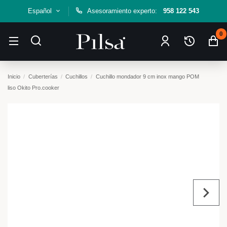
Español
Asesoramiento experto:
958 122 543
0
Inicio
Cuberterías
Cuchillos
Cuchillo mondador 9 cm inox mango POM
liso Okito Pro.cooker