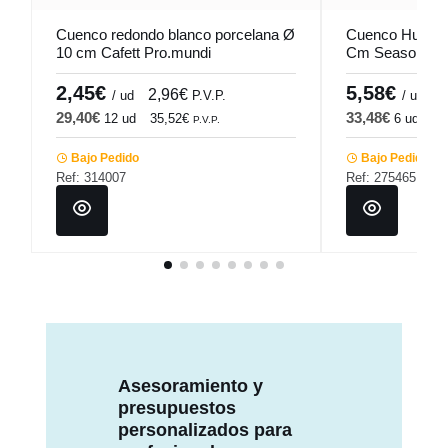
Cuenco redondo blanco porcelana Ø
Cuenco Huevo 
10 cm Cafett Pro.mundi
Cm Seasons Po
2,45€
5,58€
2,96€
6
/ ud
P.V.P.
/ ud
29,40€
33,48€
12 ud
35,52€
6 ud
40
P.V.P.
Bajo Pedido
Bajo Pedido
Ref: 314007
Ref: 275465
Asesoramiento y
presupuestos
personalizados para