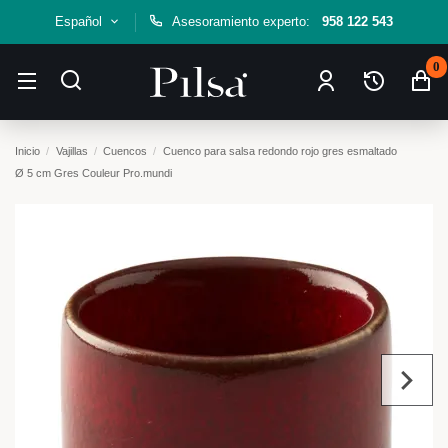
Español
Asesoramiento experto:
958 122 543
0
Inicio
Vajillas
Cuencos
Cuenco para salsa redondo rojo gres esmaltado
Ø 5 cm Gres Couleur Pro.mundi