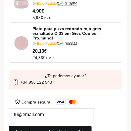
Bajo Pedido
Ref: 313659
4,90€
5,93€
P.V.P.
Plato para pizza redondo rojo gres
esmaltado Ø 33 cm Gres Couleur
Pro.mundi
Bajo Pedido
Ref: 306044
20,13€
24,36€
P.V.P.
¿Te podemos ayudar?
+34 958 122 543
Compra segura