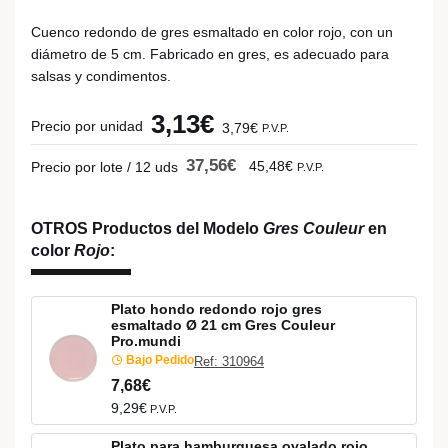
Cuenco redondo de gres esmaltado en color rojo, con un
diámetro de 5 cm. Fabricado en gres, es adecuado para
salsas y condimentos.
3,13€
Precio por unidad
3,79€
P.V.P.
37,56€
45,48€
Precio por lote / 12 uds
P.V.P.
OTROS Productos del Modelo
Gres Couleur
en
color
Rojo
:
Plato hondo redondo rojo gres
esmaltado Ø 21 cm Gres Couleur
Pro.mundi
Bajo Pedido
Ref: 310964
7,68€
9,29€
P.V.P.
Plato para hamburguesa ovalado rojo