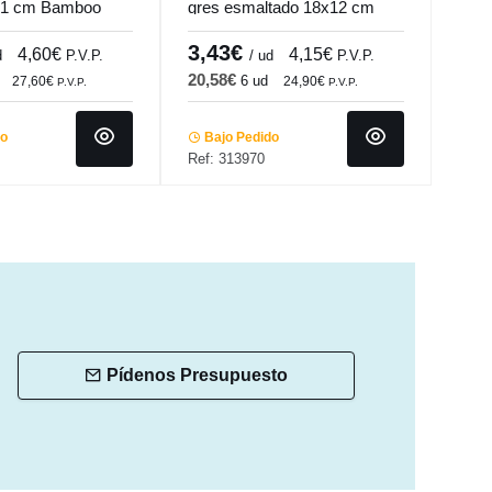
 31 cm Bamboo
gres esmaltado 18x12 cm
tran
Pro.mundi
Bam
3,43€
2,
4,60€
4,15€
d
P.V.P.
/ ud
P.V.P.
20,58€
12,
6 ud
27,60€
24,90€
P.V.P.
P.V.P.
do
Bajo Pedido
Ba
Ref: 313970
Ref:
Pídenos Presupuesto