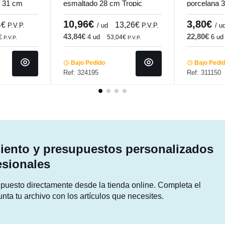
o 31 cm
esmaltado 28 cm Tropic
porcelana
i
Accolade
Pro.mundi
10,96€
3,80€
4€
13,26€
P.V.P.
/ ud
P.V.P.
/ u
43,84€
22,80€
4 ud
6 ud
€
53,04€
P.V.P.
P.V.P.
Bajo Pedido
Bajo Pedi
Ref: 324195
Ref: 311150
ento y presupuestos personalizados
esionales
supuesto directamente desde la tienda online. Completa el
unta tu archivo con los artículos que necesites.