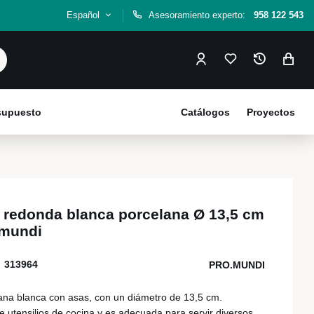
Español
Asesoramiento experto:
958 122 543
esupuesto
Catálogos
Proyectos
 redonda blanca porcelana Ø 13,5 cm
.mundi
313964
PRO.MUNDI
na blanca con asas, con un diámetro de 13,5 cm.
e utensilios de cocina y es adecuada para servir diversos