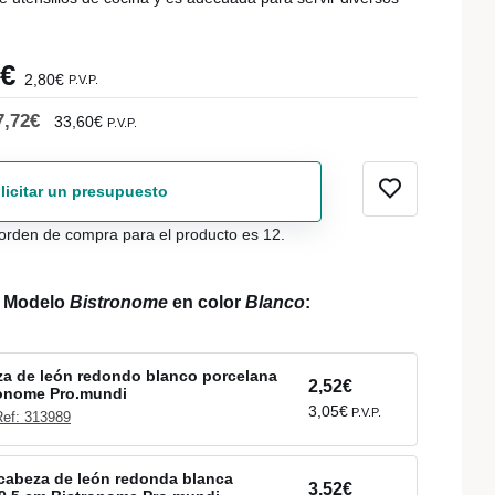
1€
2,80€
P.V.P.
7,72€
33,60€
P.V.P.
licitar un presupuesto
orden de compra para el producto es 12.
l Modelo
Bistronome
en color
Blanco
:
a de león redondo blanco porcelana
2,52€
ronome Pro.mundi
3,05€
P.V.P.
Ref: 313989
cabeza de león redonda blanca
3,52€