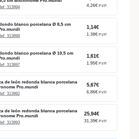
9,5 cm Bistronome Pro.mundi
4,26€
P.V.P.
Ref: 313994
dondo blanco porcelana Ø 8,5 cm
1,14€
Pro.mundi
1,38€
P.V.P.
Ref: 313899
dondo blanco porcelana Ø 10,5 cm
1,61€
Pro.mundi
1,95€
P.V.P.
Ref: 313897
a de león redonda blanca porcelana
5,67€
tronome Pro.mundi
6,86€
P.V.P.
Ref: 313992
a de león redonda blanca porcelana
25,94€
tronome Pro.mundi
31,39€
P.V.P.
Ref: 313993