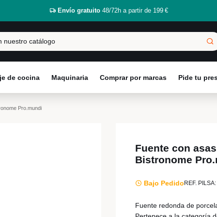
Envío gratuito
48/72h a partir de 199 €
e de cocina
Maquinaria
Comprar por marcas
Pide tu pr
tronome Pro.mundi
Fuente con asas
Bistronome Pro
Bajo Pedido
REF. PILSA:
Fuente redonda de porcela
Pertenece a la categoría d