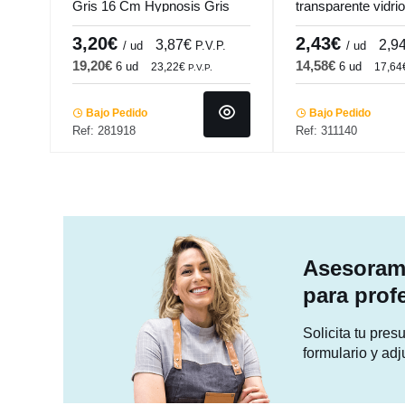
Gris 16 Cm Hypnosis Gris
transparente vidri
Porland
Bamboo Pro.mund
3,20€
2,43€
3,87€
2,9
/ ud
P.V.P.
/ ud
19,20€
14,58€
6 ud
6 ud
23,22€
17,64
P.V.P.
Bajo Pedido
Bajo Pedido
Ref: 281918
Ref: 311140
Asesorami
para prof
Solicita tu pre
formulario y adj