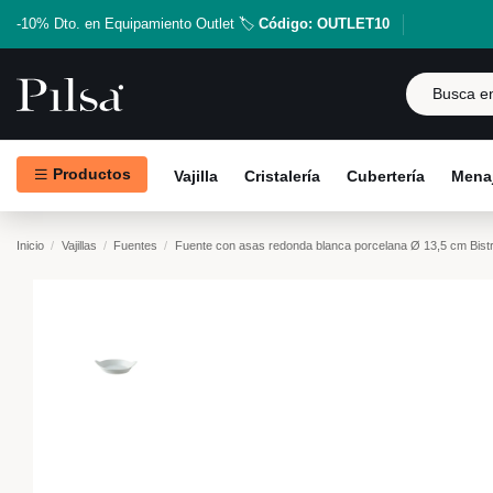
-10% Dto. en Equipamiento Outlet 🏷️
Código: OUTLET10
Productos
Vajilla
Cristalería
Cubertería
Menaj
Inicio
Vajillas
Fuentes
Fuente con asas redonda blanca porcelana Ø 13,5 cm Bis