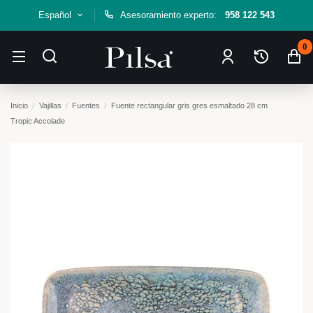
Español
Asesoramiento experto:
958 122 543
0
Inicio
Vajillas
Fuentes
Fuente rectangular gris gres esmaltado 28 cm
Tropic Accolade