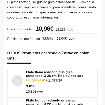
El plato rectangular gris de gres esmaltado de 28 cm de la
colección Tropic está pensado para hostelería, combinando
resistencia y estilo. El gres esmaltado conserva el calor y
soporta un uso...
más información
10,96€
Precio por unidad
13,26€
P.V.P.
43,84€
53,04€
Precio por lote / 4 uds
P.V.P.
OTROS Productos del Modelo
Tropic
en color
Gris
:
Plato llano redondo gris gres
esmaltado Ø 28 cm Tropic Accolade
Bajo Pedido
Ref: 313719
9,05€
10,95€
P.V.P.
Plato hondo redondo gris gres
esmaltado Ø 22 cm Tropic Accolade