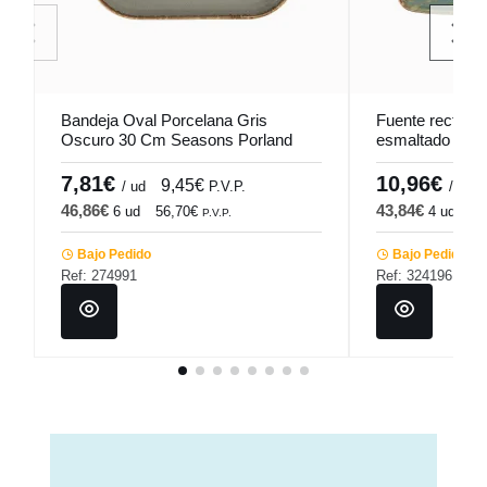
Bandeja Oval Porcelana Gris
Fuente rectangu
Oscuro 30 Cm Seasons Porland
esmaltado 28 
7,81€
10,96€
9,45€
/ ud
P.V.P.
/ ud
46,86€
43,84€
6 ud
56,70€
4 ud
53
P.V.P.
Bajo Pedido
Bajo Pedido
Ref: 274991
Ref: 324196