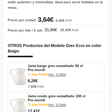
estilo auténtico y minimalista, ideal para servir bebidas en la
mesa.
3,64€
Precio por unidad
4,40€
P.V.P.
21,84€
26,40€
Precio por lote / 6 uds
P.V.P.
OTROS Productos del Modelo
Gres Ecru
en color
Beige
:
Jarra beige gres esmaltado 50 cl
Pro.mundi
Bajo Pedido
Ref: 313950
6,28€
7,60€
P.V.P.
Jarra crudo gres esmaltado 100 cl
Pro.mundi
Bajo Pedido
Ref: 313948
12,41€