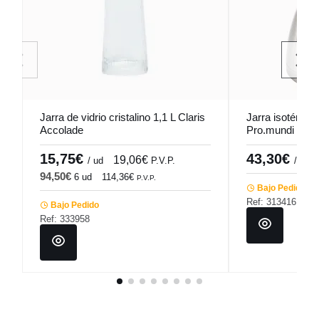
Jarra de vidrio cristalino 1,1 L Claris
Jarra isotérmica
Accolade
Pro.mundi
15,75€
43,30€
19,06€
/ ud
P.V.P.
/ unid
94,50€
6 ud
114,36€
P.V.P.
Bajo Pedido
Ref: 313416
Bajo Pedido
Ref: 333958