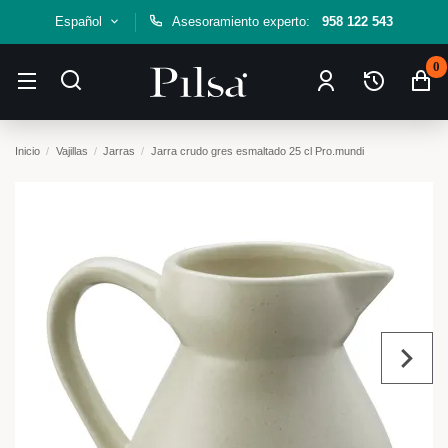
Español
Asesoramiento experto:
958 122 543
0
Inicio
Vajillas
Jarras
Jarra crudo gres esmaltado 25 cl Pro.mundi