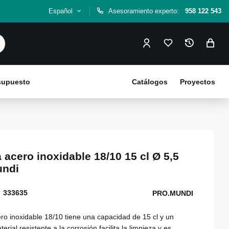
Español
Asesoramiento experto:
958 122 543
esupuesto
Catálogos
Proyectos
acero inoxidable 18/10 15 cl Ø 5,5
undi
333635
PRO.MUNDI
ro inoxidable 18/10 tiene una capacidad de 15 cl y un
rial resistente a la corrosión facilita la limpieza y es