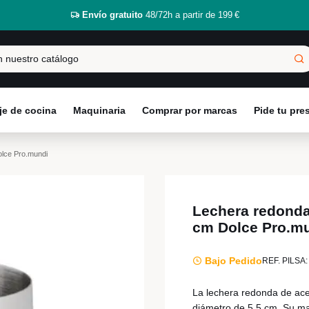
Envío gratuito
48/72h a partir de 199 €
e de cocina
Maquinaria
Comprar por marcas
Pide tu pr
olce Pro.mundi
Lechera redonda 
cm Dolce Pro.m
Bajo Pedido
REF. PILSA:
La lechera redonda de ace
diámetro de 5,5 cm. Su mate