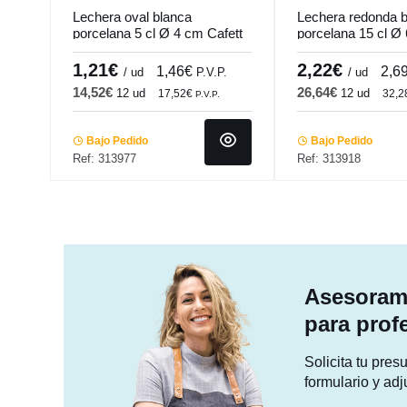
Lechera oval blanca
Lechera redonda 
porcelana 5 cl Ø 4 cm Cafett
porcelana 15 cl Ø
Pro.mundi
Cafett Pro.mundi
1,21€
2,22€
1,46€
2,6
/ ud
P.V.P.
/ ud
14,52€
26,64€
12 ud
12 ud
17,52€
32,
P.V.P.
Bajo Pedido
Bajo Pedido
Ref: 313977
Ref: 313918
Asesorami
para prof
Solicita tu pre
formulario y adj