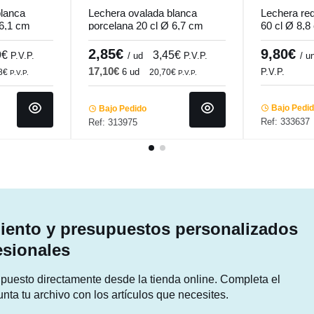
blanca
Lechera ovalada blanca
Lechera re
 6,1 cm
porcelana 20 cl Ø 6,7 cm
60 cl Ø 8,
Cafett Pro.mundi
Pro.mundi
2,85€
9,80€
9€
3,45€
P.V.P.
/ ud
P.V.P.
/ u
17,10€
6 ud
P.V.P.
28€
20,70€
P.V.P.
P.V.P.
Bajo Pedi
Bajo Pedido
Ref: 333637
Ref: 313975
ento y presupuestos personalizados
esionales
supuesto directamente desde la tienda online. Completa el
unta tu archivo con los artículos que necesites.