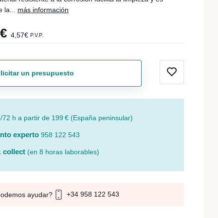
 la...
más información
8€
4,57€
P.V.P.
licitar un presupuesto
/72 h a partir de 199 € (España peninsular)
nto experto
958 122 543
 collect
(en 8 horas laborables)
+34 958 122 543
podemos ayudar?