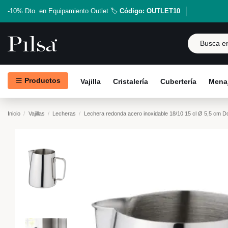
-10% Dto. en Equipamiento Outlet 🏷️
Código: OUTLET10
Productos
Vajilla
Cristalería
Cubertería
Menaj
Inicio
Vajillas
Lecheras
Lechera redonda acero inoxidable 18/10 15 cl Ø 5,5 cm D