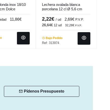
donda inox 18/10
Lechera ovalada blanca
Lech
8 cm Dolce
porcelana 12 cl Ø 5,6 cm
porc
Cafett Pro.mundi
Pro.
2,22€
4,
11,86€
2,69€
nidad
/ ud
P.V.P.
26,64€
25,
12 ud
32,28€
P.V.P.
do
Bajo Pedido
Ba
Ref: 313974
Ref:
Pídenos Presupuesto