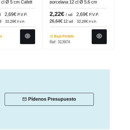
 cl Ø 5 cm Cafett
porcelana 12 cl Ø 5,6 cm
60 c
Cafett Pro.mundi
Pro.
2,22€
9,
2,69€
2,69€
d
P.V.P.
/ ud
P.V.P.
26,64€
d
12 ud
P.V.P
32,28€
32,28€
P.V.P.
P.V.P.
Ba
do
Bajo Pedido
Ref:
Ref: 313974
Pídenos Presupuesto