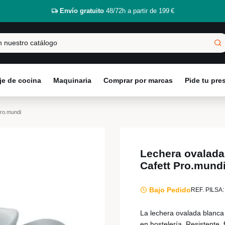
Envío gratuito
48/72h a partir de 199 €
e de cocina
Maquinaria
Comprar por marcas
Pide tu pr
Pro.mundi
Lechera ovalada
Cafett Pro.mund
Bajo Pedido
REF. PILSA:
La lechera ovalada blanca
en hostelería. Resistente, f