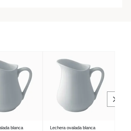
alada blanca
Lechera ovalada blanca
Lech