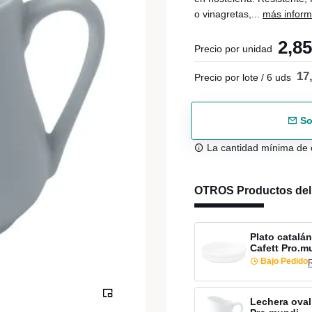
o vinagretas,...
más inform
2,8
Precio por unidad
17
Precio por lote / 6 uds
So
La cantidad mínima de 
OTROS Productos de
Plato catalá
Cafett Pro.m
Bajo Pedido
Lechera oval