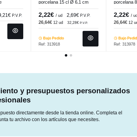
e
porcelana 15 cl Ø 6,1 cm
porcelana 8
Cafett Pro.mundi
Pro.mundi
2,22€
2,22€
9,21€
2,69€
P.V.P.
/ ud
P.V.P.
/ u
26,64€
26,64€
12 ud
12 u
32,28€
P.V.P.
Bajo Pedido
Bajo Pedi
Ref: 313918
Ref: 313978
ento y presupuestos personalizados
esionales
supuesto directamente desde la tienda online. Completa el
unta tu archivo con los artículos que necesites.