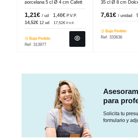
porcelana 5 cl Ø 4 cm Cafett
35 cl Ø 8 cm Dolc
Pro.mundi
Pro.mundi
1,21€
7,61€
1,46€
/ ud
P.V.P.
/ unidad
14,52€
12 ud
17,52€
P.V.P.
Bajo Pedido
Ref: 333636
Bajo Pedido
Ref: 313977
Asesorami
para prof
Solicita tu pre
formulario y adj