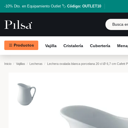
-10% Dto. en Equipamiento Outlet 🏷️
Código: OUTLET10
Productos
Vajilla
Cristalería
Cubertería
Menaj
Inicio
Vajillas
Lecheras
Lechera ovalada blanca porcelana 20 cl Ø 6,7 cm Cafett 