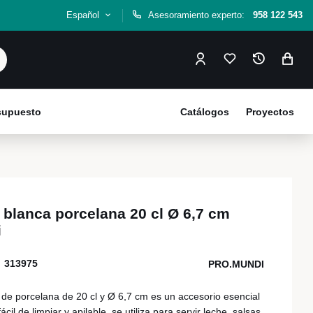
Español
Asesoramiento experto:
958 122 543
esupuesto
Catálogos
Proyectos
 blanca porcelana 20 cl Ø 6,7 cm
i
313975
PRO.MUNDI
 de porcelana de 20 cl y Ø 6,7 cm es un accesorio esencial
ácil de limpiar y apilable, se utiliza para servir leche, salsas