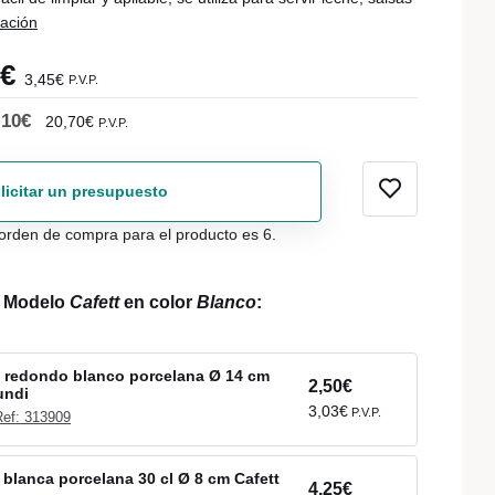
ación
5€
3,45€
P.V.P.
,10€
20,70€
P.V.P.
licitar un presupuesto
orden de compra para el producto es 6.
l Modelo
Cafett
en color
Blanco
:
n redondo blanco porcelana Ø 14 cm
2,50€
undi
3,03€
P.V.P.
Ref: 313909
 blanca porcelana 30 cl Ø 8 cm Cafett
4,25€