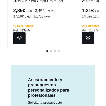
20 cl Ø 6,7 cm Cafett Pro.mundi
Ø 4 cm Cafett 
2,85€
1,21€
3,45€
1
/ ud
P.V.P.
/ ud
17,10€
14,52€
6 ud
20,70€
12 ud
1
P.V.P.
Bajo Pedido
Bajo Pedido
Ref: 313975
Ref: 313977
Asesoramiento y
presupuestos
personalizados para
profesionales
Solicita tu presupuesto