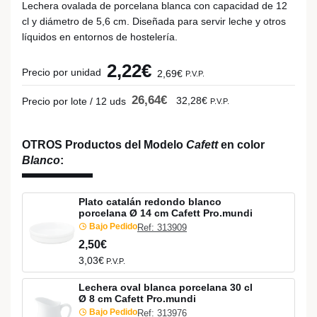
Lechera ovalada de porcelana blanca con capacidad de 12
cl y diámetro de 5,6 cm. Diseñada para servir leche y otros
líquidos en entornos de hostelería.
2,22€
Precio por unidad
2,69€
P.V.P.
26,64€
32,28€
Precio por lote / 12 uds
P.V.P.
OTROS Productos del Modelo
Cafett
en color
Blanco
:
Plato catalán redondo blanco
porcelana Ø 14 cm Cafett Pro.mundi
Bajo Pedido
Ref: 313909
2,50€
3,03€
P.V.P.
Lechera oval blanca porcelana 30 cl
Ø 8 cm Cafett Pro.mundi
Bajo Pedido
Ref: 313976