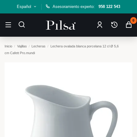
Español
Asesoramiento experto:
958 122 543
0
Inicio
Vajillas
Lecheras
Lechera ovalada blanca porcelana 12 cl Ø 5,6
cm Cafett Pro.mundi